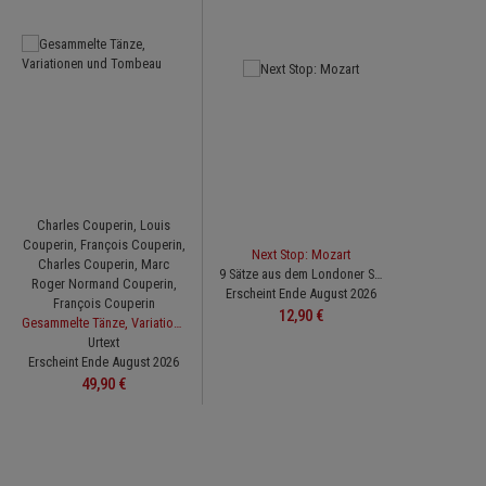
Charles Couperin,
Louis
Couperin,
François Couperin,
Next Stop: Mozart
Charles Couperin,
Marc
9 Sätze aus dem Londoner Skizzenbuch
Roger Normand Couperin,
Erscheint Ende August 2026
François Couperin
Regulärer Preis:
12,90 €
Gesammelte Tänze, Variationen und Tombeau
Urtext
Erscheint Ende August 2026
Regulärer Preis:
49,90 €