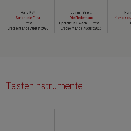
Hans Rott
Johann Strauß
Herm
Symphonie E-dur
Die Fledermaus
Klavierkonz
Urtext
Operette in 3 Akten – Urtext der Johann-Strauß-Gesamtausgabe
Erscheint Ende August 2026
Erscheint Ende August 2026
Tasteninstrumente
Produktgalerie überspringen