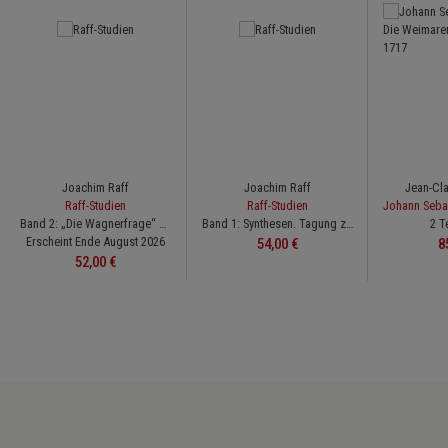
Joachim Raff
Joachim Raff
Jean-Cl
Raff-Studien
Raff-Studien
Band 2: „Die Wagnerfrage“ – Joachim Raffs Auseinandersetzung mit Richard Wagner in Weimar (1850–1856)
Band 1: Synthesen. Tagung zur Eröffnung des Joachim-Raff-Archivs, Lachen 2018 (Kongressbericht)
2 T
Erscheint Ende August 2026
Regulärer Preis:
R
54,00 €
8
Regulärer Preis:
52,00 €