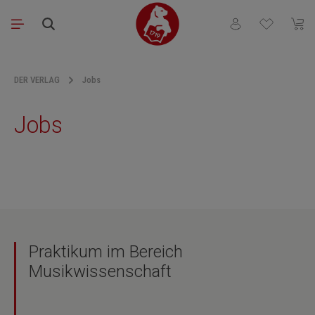
Zum Hauptinhalt springen
Du hast 0 Produkt
Waren
DER VERLAG
Jobs
Jobs
Praktikum im Bereich
Musikwissenschaft