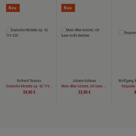
Neu
Neu
Richard Strauss
Johann Kuhnau
Wolfgang 
Deutsche Motette op. 62 TrV 230
Mein Alter kömmt, ich kann nicht sterben
Requiem 
Regulärer Preis:
Regulärer Preis:
R
39,90 €
33,90 €
8