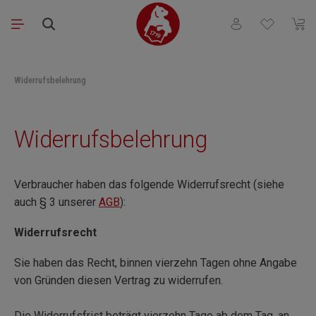
Zum Hauptinhalt springen
Du hast 0 Produkt
Waren
Widerrufsbelehrung
Widerrufsbelehrung
Verbraucher haben das folgende Widerrufsrecht (siehe
auch § 3 unserer
AGB
):
Widerrufsrecht
Sie haben das Recht, binnen vierzehn Tagen ohne Angabe
von Gründen diesen Vertrag zu widerrufen.
Die Widerrufsfrist beträgt vierzehn Tage ab dem Tag, an