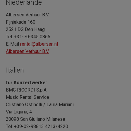
Niederlande
Albersen Verhuur B.V.
Fijnjekade 160
2521 DS Den Haag
Tel. +31-70-345 0865
E-Mail
rental@albersen.nl
Albersen Verhuur B.V.
Italien
für Konzertwerke:
BMG RICORDI S.p.A.
Music Rental Service
Cristiano Ostinelli / Laura Mariani
Via Liguria, 4
20098 San Giuliano Milanese
Tel. +39-02-98813 4213/4220