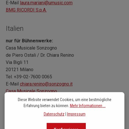
E-Mail
laura.mariani@umusic.com
BMG RICORDI S.p.A.
Italien
nur für Bühnenwerke:
Casa Musicale Sonzogno
de Piero Ostali / Dr. Chiara Renino
Via Bigli 11
20121 Milano
Tel. +39-02-7600 0065
E-Mail
chiara.renino@sonzogno.it
Casa Musicale Sonzogno
Diese Website verwendet Cookies, um eine bestmögliche
Erfahrung bieten zu können.
Mehr Informationen ...
Schweiz
Datenschutz
|
Impressum
Notenpunkt AG