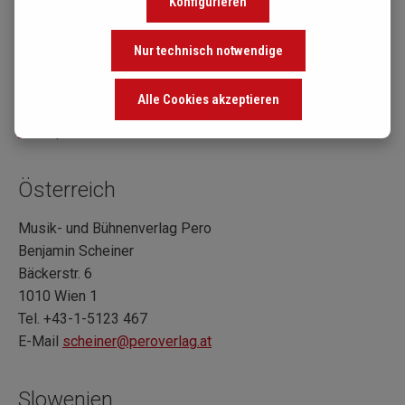
Konfigurieren
Katharina Nicca
Oberdorfstrasse 9
Nur technisch notwendige
8001 Zürich
Tel. +41-43-268 06 45
Alle Cookies akzeptieren
E-Mail
leihmaterial@noten.ch
Notenpunkt AG
Österreich
Musik- und Bühnenverlag Pero
Benjamin Scheiner
Bäckerstr. 6
1010 Wien 1
Tel. +43-1-5123 467
E-Mail
scheiner@peroverlag.at
Slowenien