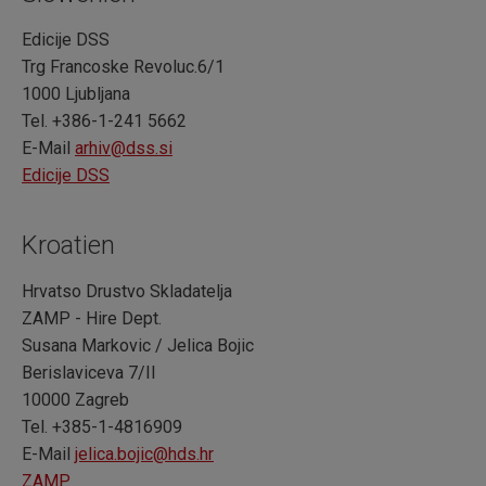
Edicije DSS
Trg Francoske Revoluc.6/1
1000 Ljubljana
Tel. +386-1-241 5662
E-Mail
arhiv@dss.si
Edicije DSS
Kroatien
Hrvatso Drustvo Skladatelja
ZAMP - Hire Dept.
Susana Markovic / Jelica Bojic
Berislaviceva 7/II
10000 Zagreb
Tel. +385-1-4816909
E-Mail
jelica.bojic@hds.hr
ZAMP