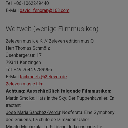
Tel. +86-1062249440
E-Mail
david_fengran@163.com
Weltweit (wenige Filmmusiken)
2eleven musik e.K. // 2eleven edition musiQ
Herr Thomas Schmölz
Üsenbergerstr. 17
79341 Kenzingen
Tel. +49 7644 9289966
E-Mail
tschmoelz@2eleven.de
2eleven music film
Achtung: Ausschließlich folgende Filmmusiken:
Martin Smolka:
Hats in the Sky; Der Puppenkavalier; En
tractant
José Maria Sánchez-Verdú
: Nosferatu. Eine Symphony
des Grauens; La chute de la maison Usher
Misato Mochizuki
: Le Fil blanc de la cascade; Le