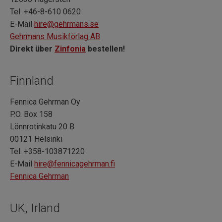
Tel. +46-8-610 0620
E-Mail
hire@gehrmans.se
Gehrmans Musikförlag AB
Direkt über
Zinfonia
bestellen!
Finnland
Fennica Gehrman Oy
P.O. Box 158
Lönnrotinkatu 20 B
00121 Helsinki
Tel. +358-103871220
E-Mail
hire@fennicagehrman.fi
Fennica Gehrman
UK, Irland