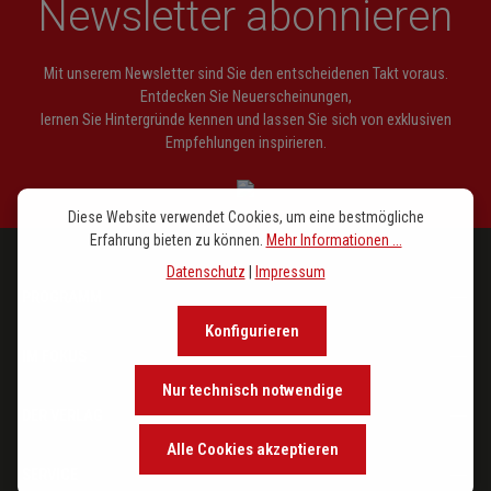
Newsletter abonnieren
Mit unserem Newsletter sind Sie den entscheidenen Takt voraus.
Entdecken Sie Neuerscheinungen,
lernen Sie Hintergründe kennen und lassen Sie sich von exklusiven
Empfehlungen inspirieren.
Diese Website verwendet Cookies, um eine bestmögliche
Erfahrung bieten zu können.
Mehr Informationen ...
Datenschutz
|
Impressum
PROGRAMM
Konfigurieren
IM FOKUS
Nur technisch notwendige
DER VERLAG
Alle Cookies akzeptieren
SERVICE