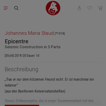
Zum Hauptinhalt springen
Du hast 0 Produkt
Waren
Bildergalerie überspringen
Johannes Maria Staud
(*1974)
Epicentre
Seismic Construction in 3 Parts
[3Schl] 2019/20 Dauer: 16'
Beschreibung
„Trau er nur dem hölzernen Freund nicht. Er ist manchmal ein
lederner“
(aus den Beethoven-Konversationsheften)
Dieses Schlagzeugtrio, das in enger Zusammenarbeit mit den