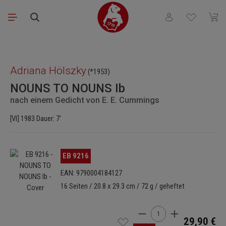
Zum Hauptinhalt springen
Du hast 0 Produkt
Waren
Bildergalerie überspringen
Adriana Hölszky
(*1953)
NOUNS TO NOUNS Ib
nach einem Gedicht von E. E. Cummings
[Vl] 1983 Dauer: 7'
Bildergalerie überspringen
EB 9216
EAN: 9790004184127
16 Seiten / 20.8 x 29.3 cm / 72 g / geheftet
Produkt Anzahl: Gib den 
29,90 €