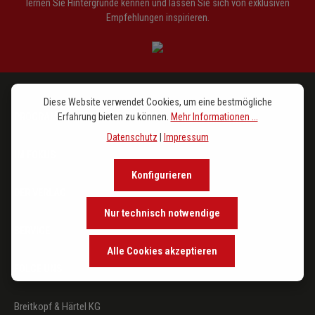
lernen Sie Hintergründe kennen und lassen Sie sich von exklusiven
Empfehlungen inspirieren.
Diese Website verwendet Cookies, um eine bestmögliche
PROGRAMM
Erfahrung bieten zu können.
Mehr Informationen ...
Datenschutz
|
Impressum
IM FOKUS
Konfigurieren
DER VERLAG
Nur technisch notwendige
SERVICE
Alle Cookies akzeptieren
FOLGE UNS
Breitkopf & Härtel KG