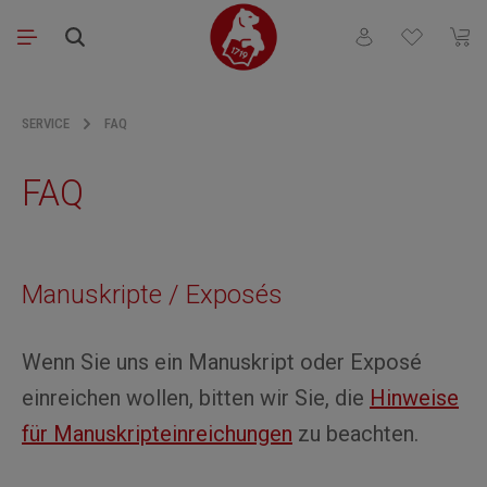
Zum Hauptinhalt springen
Du hast 0 Produkt
Waren
SERVICE
FAQ
FAQ
Manuskripte / Exposés
Wenn Sie uns ein Manuskript oder Exposé
einreichen wollen, bitten wir Sie, die
Hinweise
für Manuskripteinreichungen
zu beachten.