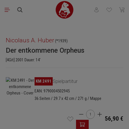
Zum Hauptinhalt springen
Du hast 0 Produkt
Waren
Bildergalerie überspringen
Nicolaus A. Huber
(*1939)
Der entkommene Orpheus
[4Git] 2001 Dauer: 14'
Bildergalerie überspringen
KM 2491
Spielpartitur
EAN: 9790004502945
36 Seiten / 29.7 x 42 cm / 271 g / Mappe
Produkt Anzahl: Gib den 
56,90 €