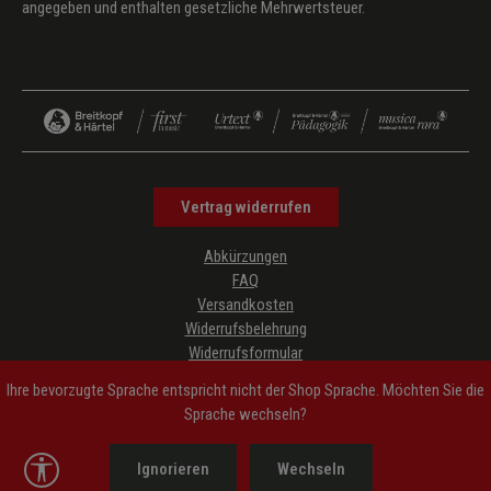
angegeben und enthalten gesetzliche Mehrwertsteuer.
Vertrag widerrufen
Abkürzungen
FAQ
Versandkosten
Widerrufsbelehrung
Widerrufsformular
Datenschutz
Ihre bevorzugte Sprache entspricht nicht der Shop Sprache. Möchten Sie die
AGB
Sprache wechseln?
Impressum
Hinweise zur Barrierefreiheit
Werkzeugleiste anzeigen
Ignorieren
Wechseln
Cookie-Einstellungen