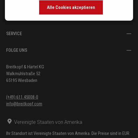
IM FOKUS
Alle Cookies akzeptieren
DER VERLAG
SERVICE
FOLGE UNS
Breitkopf & Härtel KG
Walkmühlstraße 52
65195 Wiesbaden
(+49) 611 45008-0
info@breitkopf.com
Vereinigte Staaten von Amerika
Ihr Standort ist Vereinigte Staaten von Amerika. Die Preise sind in EUR