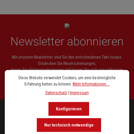
Newsletter abonnieren
Mit unserem Newsletter sind Sie den entscheidenen Takt voraus.
Entdecken Sie Neuerscheinungen,
lernen Sie Hintergründe kennen und lassen Sie sich von exklusiven
Empfehlungen inspirieren.
Diese Website verwendet Cookies, um eine bestmögliche
Erfahrung bieten zu können.
Mehr Informationen ...
Datenschutz
|
Impressum
Konfigurieren
PROGRAMM
Nur technisch notwendige