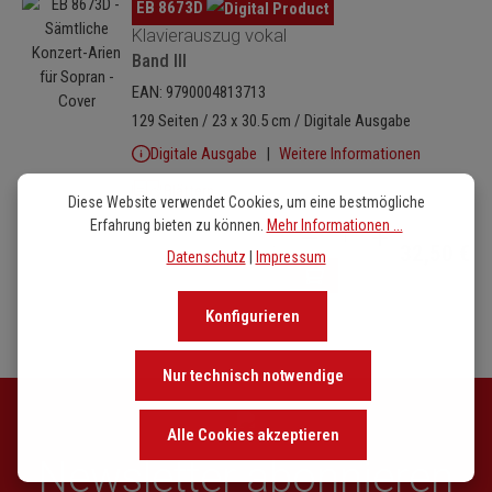
Bildergalerie überspringen
EB 8673D
Klavierauszug vokal
Band III
EAN: 9790004813713
129 Seiten / 23 x 30.5 cm / Digitale Ausgabe
Digitale Ausgabe
Weitere Informationen
Blättern
Diese Website verwendet Cookies, um eine bestmögliche
Erfahrung bieten zu können.
Mehr Informationen ...
Produkt Anzahl: Gib den 
32,50 €
Datenschutz
|
Impressum
Konfigurieren
Nur technisch notwendige
Alle Cookies akzeptieren
Newsletter abonnieren