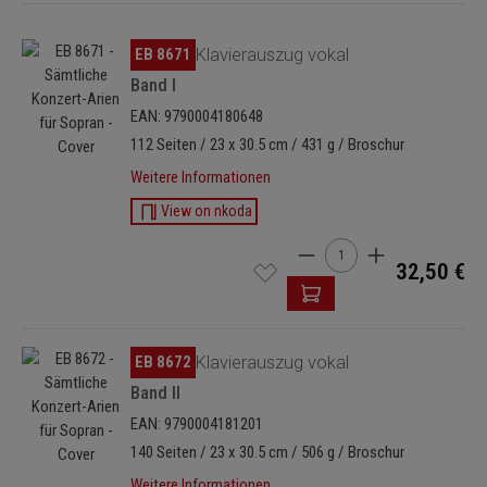
Bildergalerie überspringen
EB 8671
Klavierauszug vokal
Band I
EAN: 9790004180648
112 Seiten / 23 x 30.5 cm / 431 g / Broschur
Weitere Informationen
View on nkoda
Produkt Anzahl: Gib den 
32,50 €
Bildergalerie überspringen
EB 8672
Klavierauszug vokal
Band II
EAN: 9790004181201
140 Seiten / 23 x 30.5 cm / 506 g / Broschur
Weitere Informationen