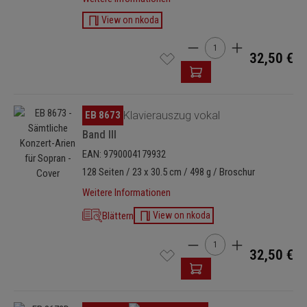
View on nkoda
Produkt Anzahl: Gib den 
32,50 €
Bildergalerie überspringen
EB 8673
Klavierauszug vokal
Band III
EAN: 9790004179932
128 Seiten / 23 x 30.5 cm / 498 g / Broschur
Weitere Informationen
Blättern
View on nkoda
Produkt Anzahl: Gib den 
32,50 €