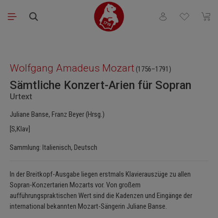
Zum Hauptinhalt springen
Du hast 0 Produkt
Waren
Bildergalerie überspringen
Wolfgang Amadeus Mozart
(1756–1791)
Sämtliche Konzert-Arien für Sopran
Urtext
Juliane Banse, Franz Beyer (Hrsg.)
[S,Klav]
Sammlung: Italienisch, Deutsch
In der Breitkopf-Ausgabe liegen erstmals Klavierauszüge zu allen
Sopran-Konzertarien Mozarts vor. Von großem
aufführungspraktischen Wert sind die Kadenzen und Eingänge der
international bekannten Mozart-Sängerin Juliane Banse.