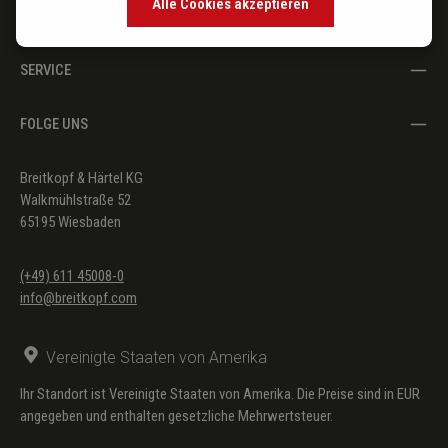
Alle Cookies akzeptieren
Bernstein)
DER VERLAG
SERVICE
FOLGE UNS
Breitkopf & Härtel KG
Walkmühlstraße 52
65195 Wiesbaden
(+49) 611 45008-0
info@breitkopf.com
Vereinigte Staaten von Amerika
Ihr Standort ist Vereinigte Staaten von Amerika. Die Preise sind in EUR
angegeben und enthalten gesetzliche Mehrwertsteuer.