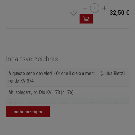
Produkt Anzahl: Gib den 
32,50 €
Inhaltsverzeichnis
A questo seno deh vieni - Or che il cielo a me ti
(Julius Rietz)
rende KV 374
Ah! spiegarti, oh Dio KV 178 (417e)
Ah, lo previdi! - Ah, t'invola - Deh, non varcar KV
(Julius Rietz)
272
mehr anzeigen
Alcandro, lo confesso - Non sò d'onde viene KV
(Walter Heinz
294
Bernstein)