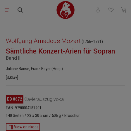
Zum Hauptinhalt springen
Du hast 0 Produkt
Waren
Bildergalerie überspringen
Wolfgang Amadeus Mozart
(1756–1791)
Sämtliche Konzert-Arien für Sopran
Band II
Juliane Banse, Franz Beyer (Hrsg.)
[S,Klav]
EB 8672
Klavierauszug vokal
EAN: 9790004181201
140 Seiten / 23 x 30.5 cm / 506 g / Broschur
View on nkoda