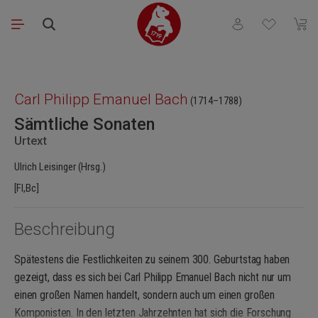
Zum Hauptinhalt springen
Du hast 0 Produkt
Waren
Bildergalerie überspringen
Carl Philipp Emanuel Bach
(1714–1788)
Sämtliche Sonaten
Urtext
Ulrich Leisinger (Hrsg.)
[Fl,Bc]
Beschreibung
Spätestens die Festlichkeiten zu seinem 300. Geburtstag haben
gezeigt, dass es sich bei Carl Philipp Emanuel Bach nicht nur um
einen großen Namen handelt, sondern auch um einen großen
Komponisten. In den letzten Jahrzehnten hat sich die Forschung