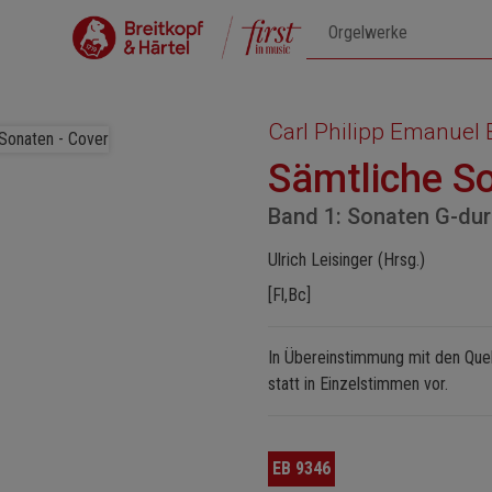
Carl Philipp Emanuel
Sämtliche S
Band 1: Sonaten G-du
Ulrich Leisinger (Hrsg.)
[Fl,Bc]
In Übereinstimmung mit den Quell
statt in Einzelstimmen vor.
EB 9346