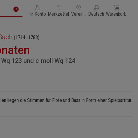
Du hast 0 Produkte auf dem Merkzettel
Warenkorb enth
Ihr Konto
Merkzettel
Vereinigte Staaten von Amerika
Deutsch
Warenkorb
 Bach
(1714–1788)
onaten
r Wq 123 und e-moll Wq 124
en liegen die Stimmen für Flöte und Bass in Form einer Spielpartitur