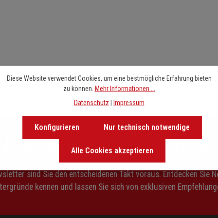
Diese Website verwendet Cookies, um eine bestmögliche Erfahrung bieten
zu können.
Mehr Informationen ...
Datenschutz
|
Impressum
Konfigurieren
Nur technisch notwendige
Newsletter abonniere
Alle Cookies akzeptieren
letter sind Sie den entscheidenen Takt voraus. Entdecken Sie 
ntergründe kennen und lassen Sie sich von exklusiven Empfehlunge