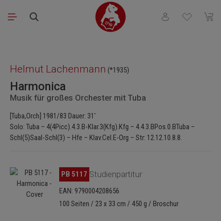
Zum Hauptinhalt springen
Du hast 0 Produkt
Waren
Bildergalerie überspringen
Helmut Lachenmann
(*1935)
Harmonica
Musik für großes Orchester mit Tuba
[Tuba,Orch] 1981/83 Dauer: 31'
Solo: Tuba – 4(4Picc).4.3.B-Klar.3(Kfg).Kfg – 4.4.3.BPos.0.BTuba –
Schl(5)Saal-Schl(3) – Hfe – Klav.Cel.E-Org – Str: 12.12.10.8.8.
Bildergalerie überspringen
PB 5117
Studienpartitur
EAN: 9790004208656
100 Seiten / 23 x 33 cm / 450 g / Broschur