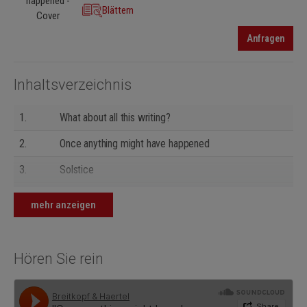
Blättern
Anfragen
Inhaltsverzeichnis
1.
What about all this writing?
2.
Once anything might have happened
3.
Solstice
4.
In my life the furniture eats me
mehr anzeigen
5.
Drunk we go forward surely
6.
The locust tree in flower
Hören Sie rein
7.
All I said was
8.
Clean is he alone