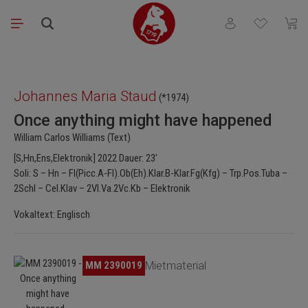
Zum Hauptinhalt springen
Du hast 0 Produkt
Waren
Bildergalerie überspringen
Johannes Maria Staud
(*1974)
Once anything might have happened
William Carlos Williams (Text)
[S,Hn,Ens,Elektronik] 2022 Dauer: 23'
Soli: S – Hn – Fl(Picc.A-Fl).Ob(Eh).Klar.B-Klar.Fg(Kfg) – Trp.Pos.Tuba –
2Schl – Cel.Klav – 2Vl.Va.2Vc.Kb – Elektronik
Vokaltext: Englisch
Bildergalerie überspringen
MM 2390019
Mietmaterial