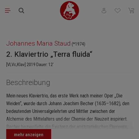
Zum Hauptinhalt springen
Du hast 0 Produkt
Waren
Bildergalerie überspringen
Johannes Maria Staud
(*1974)
2. Klaviertrio „Terra fluida“
[Vl,Vc,Klav] 2019 Dauer: 12'
Beschreibung
Mein neues Klaviertrio, das erste Werk nach meiner Oper „Die
Weiden“, wurde durch Johann Joachim Becher (1635–1682), den
bedeutenden Universalgelehrten und Mittler zwischen der
Alchemie des Mittelalters und der Chemie der Neuzeit inspiriert.
Becher bezweifelte die Existenz der aristotetelischen Elemente,
führte die Drei-Prinzipienlehre des Paracelsus in eine eigene
mehr anzeigen