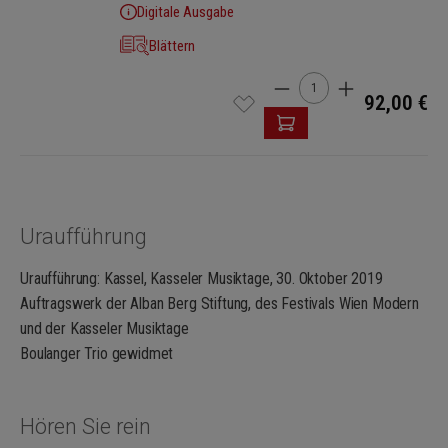
Digitale Ausgabe
Dieses Werk, ein Auftragswerk der Alban Berg Stiftung, der
Blättern
Kasseler Musiktage und Wien Modern, ist dem Boulanger Trio in
Produkt Anzahl: Gib den 
Verbundenheit gewidmet.
92,00 €
(Johannes Maria Staud, 2019)
Uraufführung
Uraufführung: Kassel, Kasseler Musiktage, 30. Oktober 2019
Auftragswerk der Alban Berg Stiftung, des Festivals Wien Modern
und der Kasseler Musiktage
Boulanger Trio gewidmet
Hören Sie rein