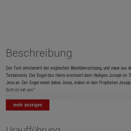
Beschreibung
Der Text entstammt der englischen Bibelübersetzung, und zwar aus
Testaments. Der Engel des Herrn erscheint dem Heiligen Joseph im T
Jesu an. Der Engel nennt dabei Jesus, indem er den Propheten Jesaja z
Gott ist mit uns.“
Im Stück wird aus dem Namen Emmanuel ein endloses gedämpftes Ge
mehr anzeigen
Kirchenglocken aus der Ferne ertönen. Nur zwei Mal, als kurze Unterbr
jubilierend – „Die Jungfrau wird ein Kind empfangen, einen Sohn wird 
Geistes, und sie soll ihn bei seinem Namen rufen“ – und exaltierend: „G
Uraufführung