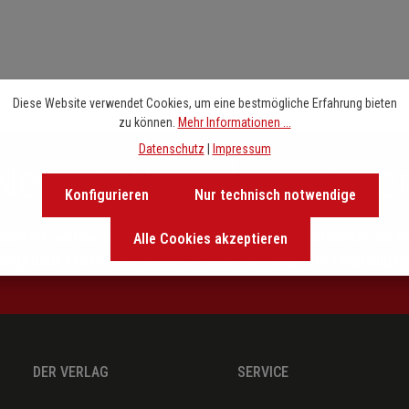
eschrieben, als er über das
Diese Website verwendet Cookies, um eine bestmögliche Erfahrung bieten
zu können.
Mehr Informationen ...
Datenschutz
|
Impressum
Newsletter abonniere
Konfigurieren
Nur technisch notwendige
letter sind Sie den entscheidenen Takt voraus. Entdecken Sie 
Alle Cookies akzeptieren
ntergründe kennen und lassen Sie sich von exklusiven Empfehlunge
DER VERLAG
SERVICE