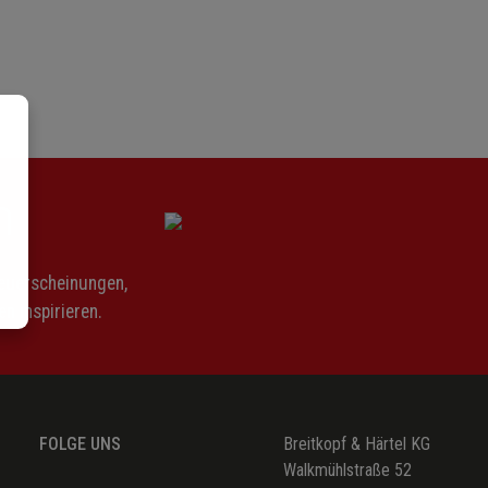
n
Neuerscheinungen,
n inspirieren.
FOLGE UNS
Breitkopf & Härtel KG
Walkmühlstraße 52