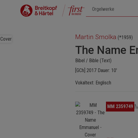
Martin Smolka
(*1959)
The Name E
Bibel / Bible (Text)
[GCh] 2017 Dauer: 10'
Vokaltext: Englisch
Bildergalerie überspringen
M
MM 2359749