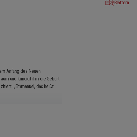
Blättern
 dem Anfang des Neuen
raum und kündigt ihm die Geburt
itiert: „Emmanuel, das heißt:
läut komponiert, so wie wenn
echung, bricht heller Glanz durch,
sie gebären, das Kind des Heiligen
ott mit uns!“