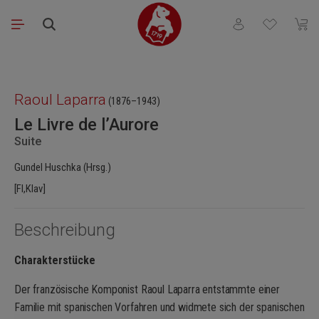
Zum Hauptinhalt springen
Du hast 0 Produkt
Waren
Bildergalerie überspringen
Raoul Laparra
(1876–1943)
Le Livre de l’Aurore
Suite
Gundel Huschka (Hrsg.)
[Fl,Klav]
Beschreibung
Charakterstücke
Der französische Komponist Raoul Laparra entstammte einer
Familie mit spanischen Vorfahren und widmete sich der spanischen