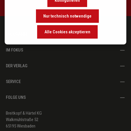
Konfigurieren
Nur technisch notwendige
Alle Cookies akzeptieren
PROGRAMM
IM FOKUS
DER VERLAG
SERVICE
FOLGE UNS
Breitkopf & Härtel KG
Walkmühlstraße 52
65195 Wiesbaden