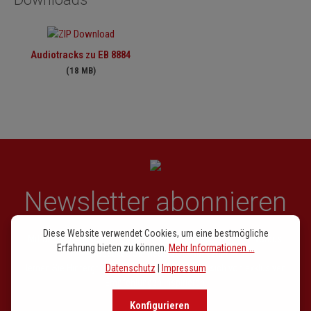
Audiotracks zu EB 8884
(18 MB)
Newsletter abonnieren
Diese Website verwendet Cookies, um eine bestmögliche
Mit unserem Newsletter sind Sie den entscheidenen Takt voraus.
Erfahrung bieten zu können.
Mehr Informationen ...
Entdecken Sie Neuerscheinungen,
lernen Sie Hintergründe kennen und lassen Sie sich von exklusiven
Datenschutz
|
Impressum
Empfehlungen inspirieren.
Konfigurieren