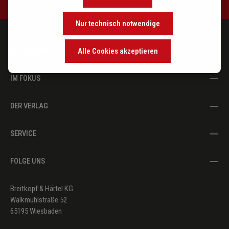
Nur technisch notwendige
PROGRAMM
Alle Cookies akzeptieren
IM FOKUS
DER VERLAG
SERVICE
FOLGE UNS
Breitkopf & Härtel KG
Walkmühlstraße 52
65195 Wiesbaden