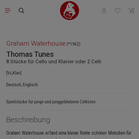
Zum Hauptinhalt springen
Du hast 0 Produkt
Waren
Bildergalerie überspringen
Graham Waterhouse
(*1962)
Thomas Tunes
8 Stücke für Cello und Klavier oder 2 Celli
[Vc,Klav]
Deutsch, Englisch
Spielstücke für junge und junggebliebene Cellisten
Beschreibung
Graham Waterhouse erfand eine kleine Reihe schöner Melodien für