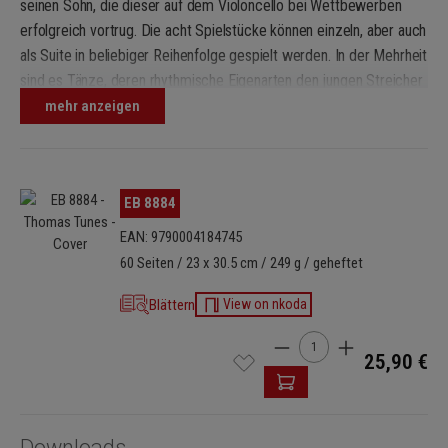
seinen Sohn, die dieser auf dem Violoncello bei Wettbewerben
erfolgreich vortrug. Die acht Spielstücke können einzeln, aber auch
als Suite in beliebiger Reihenfolge gespielt werden. In der Mehrheit
sind es Tänze, deren rhythmische Eigenarten den jungen Streicher
herausfordern. Dies gilt ebenfalls für die gelegentlich verwendeten
mehr anzeigen
„erweiterten“ Spieltechniken, in die hier eingeführt wird. Der
Schwierigkeitsgrad reicht von der 1. Lage im „Montague’s March“
bis zur 4. Lage in „Henry Hornpipe“, dem schwersten Stück der
Bildergalerie überspringen
EB 8884
Reihe. Ursprünglich für Solostimme und Klavier geschrieben,
beinhaltet diese Ausgabe zudem eine alternative Fassung für zwei
EAN: 9790004184745
Violoncelli.
60 Seiten / 23 x 30.5 cm / 249 g / geheftet
Blättern
View on nkoda
Produkt Anzahl: Gib den 
25,90 €
Downloads