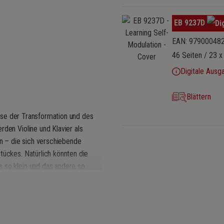
Bildergalerie überspringen
EB 9237D
EAN: 97900048
46 Seiten / 23 x
Digitale Ausg
Blättern
se der Transformation und des
rden Violine und Klavier als
n – die sich verschiebende
tückes. Natürlich könnten die
 so klein und das andere so
angqualitäten. Durch ihre
t sich die Musik durch viele
in Charakter und Energie, die wir
 Substanz, und mindestens die