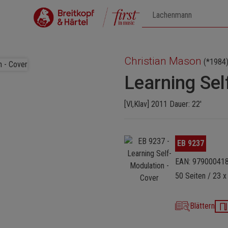
Christian Mason
(*1984
Learning Sel
[Vl,Klav] 2011 Dauer: 22'
Bildergalerie überspringen
EB 9237
EAN: 97900041
50 Seiten / 23 x
Blättern