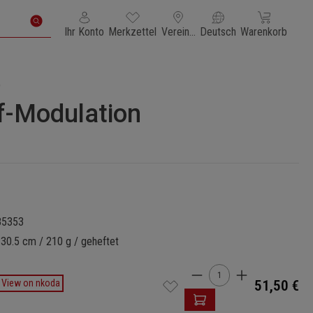
Du hast 0 Produkte auf dem Merkzettel
Warenkorb enth
Ihr Konto
Merkzettel
Vereinigte Staaten von Amerika
Deutsch
Warenkorb
)
f-Modulation
85353
 30.5 cm / 210 g / geheftet
Produkt Anzahl: Gi
View on nkoda
51,50 €