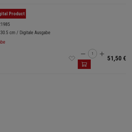
21985
 30.5 cm / Digitale Ausgabe
abe
Produkt Anzahl: Gi
51,50 €