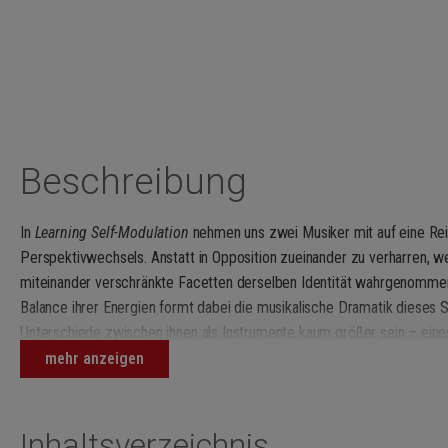
Beschreibung
In
Learning Self-Modulation
nehmen uns zwei Musiker mit auf eine Rei
Perspektivwechsels. Anstatt in Opposition zueinander zu verharren, we
miteinander verschränkte Facetten derselben Identität wahrgenomme
Balance ihrer Energien formt dabei die musikalische Dramatik dieses S
Unterschiede zwischen ihnen als Instrumente kaum größer sein – eines
groß, ganz zu schweigen von den unterschiedlichen Spielweisen und Kl
mehr anzeigen
verschiedenartigen Interaktionen und ihrem Streben nach Einheit beweg
Daseinszustände hin zu Integration und Ruhe. Trotz der Veränderungen 
wahrnehmen können, sind die musikalischen Materialien aus derselben
Inhaltsverzeichnis