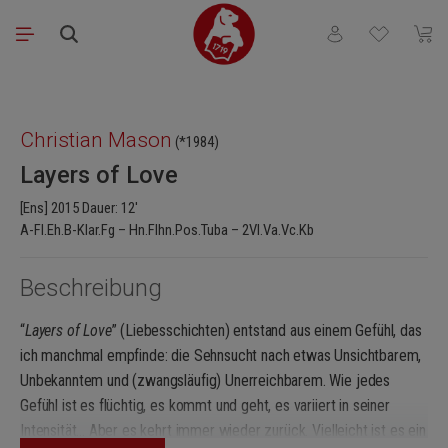
Zum Hauptinhalt springen
Du hast 0 Produkt
Waren
Bildergalerie überspringen
Christian Mason
(*1984)
Layers of Love
[Ens] 2015 Dauer: 12'
A-Fl.Eh.B-Klar.Fg – Hn.Flhn.Pos.Tuba – 2Vl.Va.Vc.Kb
Beschreibung
“
Layers of Love
” (Liebesschichten) entstand aus einem Gefühl, das
ich manchmal empfinde: die Sehnsucht nach etwas Unsichtbarem,
Unbekanntem und (zwangsläufig) Unerreichbarem. Wie jedes
Gefühl ist es flüchtig, es kommt und geht, es variiert in seiner
Intensität... Aber es kehrt immer wieder zurück. Vielleicht ist es ein