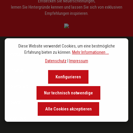
Entdecken Sie Neuerscheinungen,
lernen Sie Hintergründe kennen und lassen Sie sich von exklusiven
Empfehlungen inspirieren.
Diese Website verwendet Cookies, um eine bestmögliche
Erfahrung bieten zu können.
Mehr Informationen ...
PROGRAMM
Datenschutz
|
Impressum
IM FOKUS
Konfigurieren
DER VERLAG
Nur technisch notwendige
SERVICE
Alle Cookies akzeptieren
FOLGE UNS