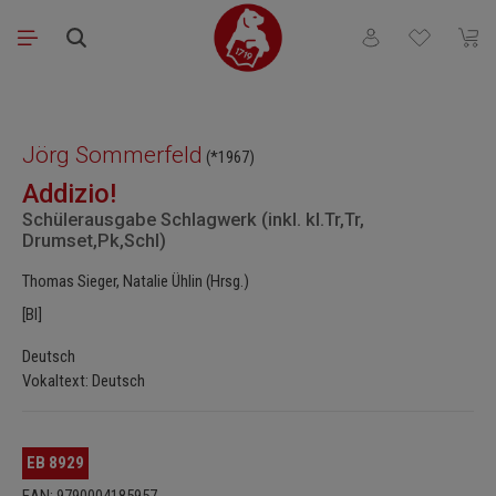
Zum Hauptinhalt springen
Du hast 0 Produkt
Waren
Bildergalerie überspringen
Jörg Sommerfeld
(*1967)
Addizio!
Schülerausgabe Schlagwerk (inkl. kl.Tr,Tr,
Drumset,Pk,Schl)
Thomas Sieger, Natalie Ühlin (Hrsg.)
[Bl]
Deutsch
Vokaltext: Deutsch
EB 8929