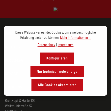
Diese Website verwendet Cookies, um eine bestmögliche
PROGRAMM
Erfahrung bieten zu können.
Mehr Informationen ...
Datenschutz
|
Impressum
IM FOKUS
Konfigurieren
DER VERLAG
Nur technisch notwendige
SERVICE
Alle Cookies akzeptieren
FOLGE UNS
Breitkopf & Härtel KG
Walkmühlstraße 52