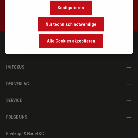
lernen Sie Hintergründe kennen und lassen Sie sich von exklusiven
Konfigurieren
Empfehlungen inspirieren.
Nur technisch notwendige
Alle Cookies akzeptieren
PROGRAMM
IM FOKUS
DER VERLAG
SERVICE
FOLGE UNS
Breitkopf & Härtel KG