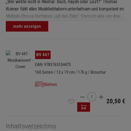
„Wer wirkte nicht in Weimar: Bach, Haydn oder Liszt?“ Thomas
Krämer fühlt allen Musikliebhabern unterhaltsam und kompetent im
Multiple-Choice-Verfahren „auf den Zahn“. Stets ist eine von drei
vorgeschlagenen Lösungen die richtige. Aber nicht nur
mehr anzeigen
Musikgeschichte und Komponisten werden abgefragt – auch
Musiktheorie, Instrumente, Interpreten und Jazz/Rock/Pop haben
eigene Kapitel. 231 Fragen, 693 Lösungsvorschläge – und
natürlich: 231 Antworten! Testen Sie Ihr Musikwissen …
Bildergalerie überspringen
BV 447
EAN: 9783765104473
160 Seiten / 12 x 19 cm / 176 g / Broschur
Blättern
Produkt Anzahl: Gib den 
20,50 €
Inhaltsverzeichnis