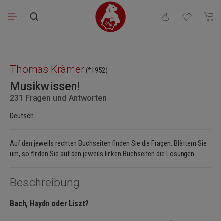
Zum Hauptinhalt springen
Du hast 0 Produkt
Waren
Bildergalerie überspringen
Thomas Krämer
(*1952)
Musikwissen!
231 Fragen und Antworten
Deutsch
Auf den jeweils rechten Buchseiten finden Sie die Fragen. Blättern Sie
um, so finden Sie auf den jeweils linken Buchseiten die Lösungen.
Beschreibung
Bach, Haydn oder Liszt?