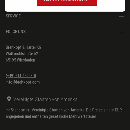
DER VERLAG
SERVICE
FOLGE UNS
Breitkopf & Härtel KG
Walkmühlstraße 52
65195 Wiesbaden
(+49) 611 45008-0
info@breitkopf.com
Vereinigte Staaten von Amerika
Ihr Standort ist Vereinigte Staaten von Amerika. Die Preise sind in EUR
angegeben und enthalten gesetzliche Mehrwertsteuer.