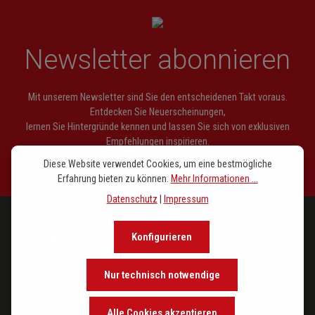
Newsletter abonnieren
Mit unserem Newsletter sind Sie den entscheidenen Takt voraus.
Entdecken Sie Neuerscheinungen,
lernen Sie Hintergründe kennen und lassen Sie sich von exklusiven
Empfehlungen inspirieren.
Diese Website verwendet Cookies, um eine bestmögliche
Erfahrung bieten zu können.
Mehr Informationen ...
Datenschutz
|
Impressum
Konfigurieren
PROGRAMM
Nur technisch notwendige
IM FOKUS
Alle Cookies akzeptieren