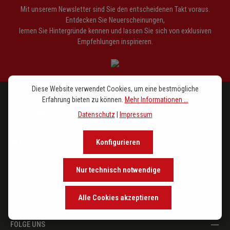
Mit unserem Newsletter sind Sie den entscheidenen Takt voraus.
Entdecken Sie Neuerscheinungen,
lernen Sie Hintergründe kennen und lassen Sie sich von exklusiven
Empfehlungen inspirieren.
Diese Website verwendet Cookies, um eine bestmögliche
Erfahrung bieten zu können.
Mehr Informationen ...
PROGRAMM
Datenschutz
|
Impressum
IM FOKUS
Konfigurieren
DER VERLAG
Nur technisch notwendige
SERVICE
Alle Cookies akzeptieren
FOLGE UNS