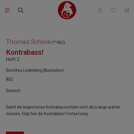
Zum Hauptinhalt springen
Du hast 0 Produkt
Waren
Bildergalerie überspringen
Thomas Schlink
(*1962)
Kontrabass!
Heft 2
Dorothea Lindenberg (Illustration)
[Kb]
Deutsch
Damit die begeisterten Kontrabassschüler nicht allzu lange warten
müssen, folgt hier die Kontrabass!-Fortsetzung.