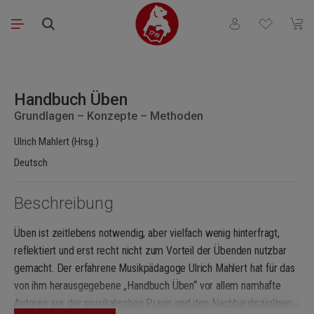
Zum Hauptinhalt springen
Du hast 0 Produkt
Waren
Bildergalerie überspringen
Handbuch Üben
Grundlagen – Konzepte – Methoden
Ulrich Mahlert (Hrsg.)
Deutsch
Beschreibung
Üben ist zeitlebens notwendig, aber vielfach wenig hinterfragt,
reflektiert und erst recht nicht zum Vorteil der Übenden nutzbar
gemacht. Der erfahrene Musikpädagoge Ulrich Mahlert hat für das
von ihm herausgegebene „Handbuch Üben“ vor allem namhafte
Autoren aus der musikalischen Praxis und den Nachbardisziplinen