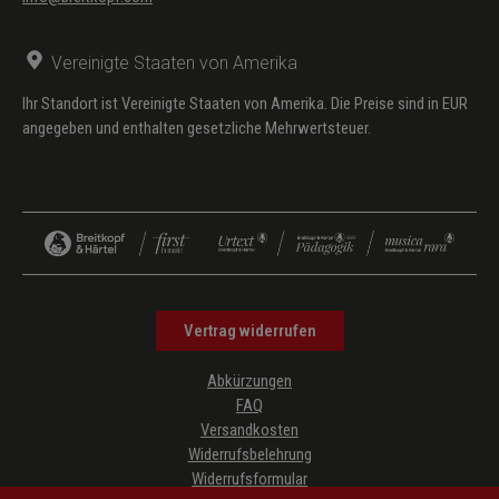
Selbstverständlichen ?
Geigerische Selbstgespräche
Vereinigte Staaten von Amerika
über die notwendende Funktion
Ihr Standort ist Vereinigte Staaten von Amerika. Die Preise sind in EUR
des Intuitiven
angegeben und enthalten gesetzliche Mehrwertsteuer.
17.
Peter Röbke
Vom Umgang mit Fehlern beim
Üben
18.
H. Görtz, A. Müller, B.
Wahrnehmung, Wachheit, Balance
Schmieder im Gespräch mit
- Übungen zur Förderung
U. Mahlert
körperlicher und mentaler
Bewusstheit beim Musizieren
Vertrag widerrufen
Abkürzungen
FAQ
Versandkosten
Widerrufsbelehrung
Widerrufsformular