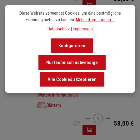
Diese Website verwendet Cookies, um eine bestmögliche
Erfahrung bieten zu können.
Mehr Informationen ...
Bildergalerie überspringen
BV 402
Datenschutz
|
Impressum
Band 6: Eisler und die Nachwelt –
Symposium zum 50. Todestag Hanns Eislers,
Berlin 2012
Konfigurieren
Internationale Hanns Eisler Gesellschaft, Peter
Schweinhardt (Hrsg.)
Nur technisch notwendige
EAN: 9783765104022
268 Seiten / 17 x 24 cm / 519 g / Broschur,
Alle Cookies akzeptieren
Fadenheftung
Weitere Informationen
Blättern
Produkt Anzahl: Gib den 
58,00 €