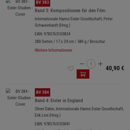
Bildergalerie überspringen
BV 383
Band 3: Kompositionen für den Film
Internationale Hanns Eisler Gesellschaft, Peter
Schweinhardt (Hrsg.)
EAN: 9783765103834
280 Seiten / 17 x 24 cm / 580 g / Broschur
Weitere Informationen
Produkt Anzahl: Gib den 
40,90 €
Bildergalerie überspringen
BV 384
Band 4: Eisler in England
Oliver Dahin, Internationale Hanns Eisler Gesellschaft,
Erik Levi (Hrsg.)
EAN: 9783765103841