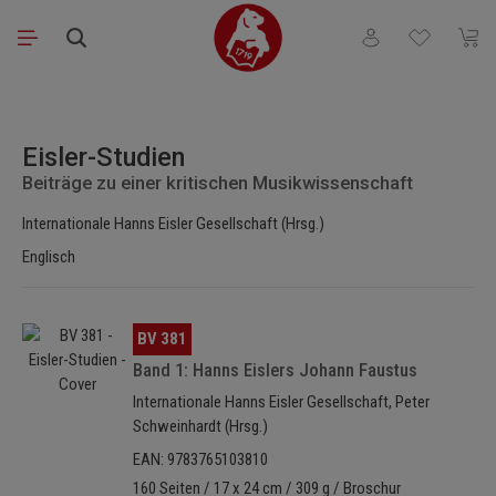
Zum Hauptinhalt springen
Du hast 0 Produkt
Waren
Bildergalerie überspringen
Eisler-Studien
Beiträge zu einer kritischen Musikwissenschaft
Internationale Hanns Eisler Gesellschaft (Hrsg.)
Englisch
Bildergalerie überspringen
BV 381
Band 1: Hanns Eislers Johann Faustus
Internationale Hanns Eisler Gesellschaft, Peter
Schweinhardt (Hrsg.)
EAN: 9783765103810
160 Seiten / 17 x 24 cm / 309 g / Broschur