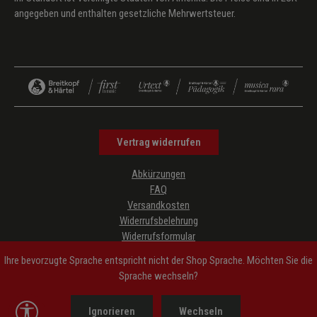
angegeben und enthalten gesetzliche Mehrwertsteuer.
Vertrag widerrufen
Abkürzungen
FAQ
Versandkosten
Widerrufsbelehrung
Widerrufsformular
Datenschutz
Ihre bevorzugte Sprache entspricht nicht der Shop Sprache. Möchten Sie die
AGB
Sprache wechseln?
Impressum
Hinweise zur Barrierefreiheit
Werkzeugleiste anzeigen
Ignorieren
Wechseln
Cookie-Einstellungen