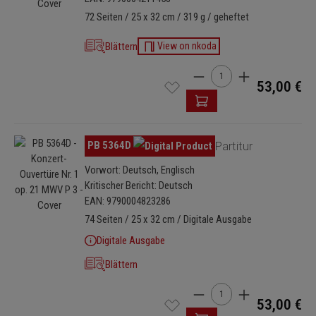
unter den verfälschenden Schichten frei und erschließt es erstmals
72 Seiten / 25 x 32 cm / 319 g / geheftet
für die musikalische Praxis.
Blättern
View on nkoda
Produkt Anzahl: Gib den 
53,00 €
Bildergalerie überspringen
PB 5364D
Partitur
Vorwort: Deutsch, Englisch
Kritischer Bericht: Deutsch
EAN: 9790004823286
74 Seiten / 25 x 32 cm / Digitale Ausgabe
Digitale Ausgabe
Blättern
Produkt Anzahl: Gib den 
53,00 €