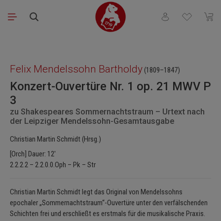
Zum Hauptinhalt springen
Du hast 0 Produkt
Waren
Bildergalerie überspringen
Felix Mendelssohn Bartholdy
(1809–1847)
Konzert-Ouvertüre Nr. 1 op. 21 MWV P
3
zu Shakespeares Sommernachtstraum – Urtext nach
der Leipziger Mendelssohn-Gesamtausgabe
Christian Martin Schmidt (Hrsg.)
[Orch] Dauer: 12'
2.2.2.2 – 2.2.0.0.Oph – Pk – Str
Christian Martin Schmidt legt das Original von Mendelssohns
epochaler „Sommernachtstraum“-Ouvertüre unter den verfälschenden
Schichten frei und erschließt es erstmals für die musikalische Praxis.