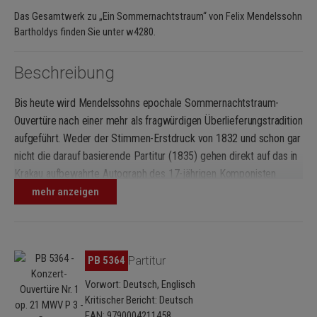
Das Gesamtwerk zu „Ein Sommernachtstraum“ von Felix Mendelssohn
Bartholdys finden Sie unter w4280.
Beschreibung
Bis heute wird Mendelssohns epochale Sommernachtstraum-
Ouvertüre nach einer mehr als fragwürdigen Überlieferungstradition
aufgeführt. Weder der Stimmen-Erstdruck von 1832 und schon gar
nicht die darauf basierende Partitur (1835) gehen direkt auf das in
Krakau aufbewahrte Autograph des 17-jährigen Komponisten
zurück kein Wunder, denn Mendelssohn hatte sein Original bald
mehr anzeigen
leichtfertig aus der Hand gegeben, und so kamen zu seinen
Lebzeiten und mit seiner Zustimmung Publikationen zustande, die
voller unfreiwilliger Widersprüche waren. Dagegen überzeugt das
Bildergalerie überspringen
PB 5364
Partitur
Autograph von 1826: es ist klar, fast widerspruchsfrei und weicht
beträchtlich von der korrumpierten Druckfassung ab. Andere
Vorwort: Deutsch, Englisch
Noten, vor allem aber stimmige, kompositorisch logische
Kritischer Bericht: Deutsch
Vortragsbezeichnungen Christian Martin Schmidt legt das Original
EAN: 9790004211458