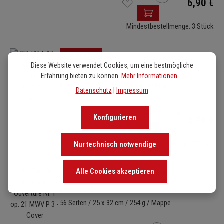
6,90 €
Mindestbestellmenge: 3 Stück
Bildergalerie überspringen
OB 5364-27
Kontrabass
Diese Website verwendet Cookies, um eine bestmögliche
EAN: 9790004337424
Erfahrung bieten zu können.
Mehr Informationen ...
8 Seiten / 25 x 32 cm / 54 g / geheftet
Datenschutz
|
Impressum
Produkt Anzahl: Gib de
Konfigurieren
6,90 €
Mindestbestellmenge: 2 Stück
Nur technisch notwendige
Bildergalerie überspringen
Alle Cookies akzeptieren
OB 5364-30
Harmoniestimmen
EAN: 9790004337431
56 Seiten / 25 x 32 cm / 254 g / Mappe