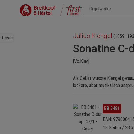
Julius Klengel
(1859–193
Sonatine C-d
[Vc,Klav]
Als Cellist wusste Klengel genau
lockere, aber musikalisch anspru
Bildergalerie überspringen
EB 3481
EAN: 97900041
18 Seiten / 23 x