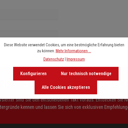
Diese Website verwendet Cookies, um eine bestmögliche Erfahrung bieten
zu können.
Mehr Informationen ...
Datenschutz
|
Impressum
Konfigurieren
Nur technisch notwendige
Newsletter abonniere
Alle Cookies akzeptieren
letter sind Sie den entscheidenen Takt voraus. Entdecken Sie 
ntergründe kennen und lassen Sie sich von exklusiven Empfehlunge