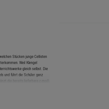
 welchen Stücken junge Cellisten
iterkommen. Weil Klengel
terrichtswerke gleich selbst. Die
els und führt die Schüler ganz
nzt die bereits lieferbare
c-moll-