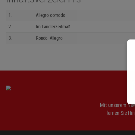
1.
Allegro comodo
2.
Im Ländlerzeitmaß
3.
Rondo: Allegro
Mit unserem News
lernen Sie Hi