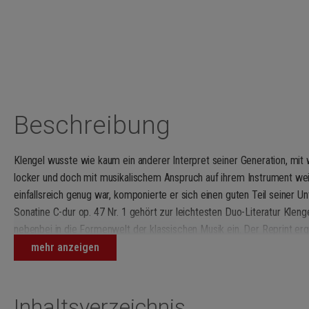
Beschreibung
Klengel wusste wie kaum ein anderer Interpret seiner Generation, mit
locker und doch mit musikalischem Anspruch auf ihrem Instrument we
einfallsreich genug war, komponierte er sich einen guten Teil seiner Un
Sonatine C-dur
op. 47 Nr. 1 gehört zur leichtesten Duo-Literatur Kleng
nebenbei in die Formenwelt der klassischen Musik ein. Der Reprint ergä
Sonatine
op. 48 Nr. 1 (EB 4495).
mehr anzeigen
Inhaltsverzeichnis