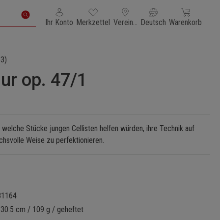
Du hast 0 Produkte auf dem Merkzettel
Warenkorb enth
Ihr Konto
Merkzettel
Vereinigte Staaten von Amerika
Deutsch
Warenkorb
3)
ur op. 47/1
, welche Stücke jungen Cellisten helfen würden, ihre Technik auf
chsvolle Weise zu perfektionieren.
81164
 30.5 cm / 109 g / geheftet