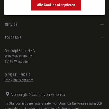
Alle Cookies akzeptieren
DER VERLAG
SERVICE
FOLGE UNS
Breitkopf & Härtel KG
Walkmühlstraße 52
65195 Wiesbaden
(+49) 611 45008-0
info@breitkopf.com
Vereinigte Staaten von Amerika
Ihr Standort ist Vereinigte Staaten von Amerika. Die Preise sind in EUR
angegeben und enthalten gesetzliche Mehrwertsteuer.