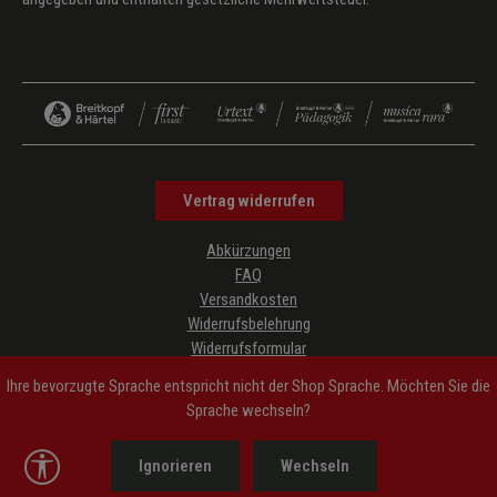
Vertrag widerrufen
Abkürzungen
FAQ
Versandkosten
Widerrufsbelehrung
Widerrufsformular
Datenschutz
Ihre bevorzugte Sprache entspricht nicht der Shop Sprache. Möchten Sie die
AGB
Sprache wechseln?
Impressum
Hinweise zur Barrierefreiheit
Werkzeugleiste anzeigen
Ignorieren
Wechseln
Cookie-Einstellungen