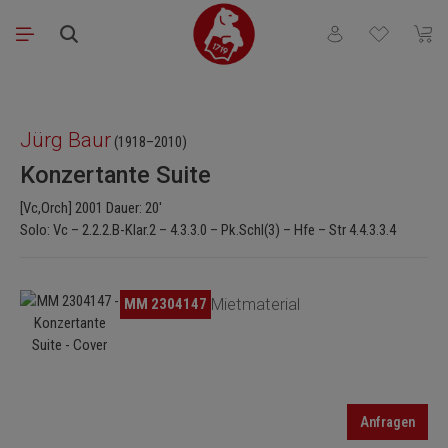
Zum Hauptinhalt springen
Du hast 0 Produkt
Waren
Bildergalerie überspringen
Jürg Baur
(1918–2010)
Konzertante Suite
[Vc,Orch] 2001 Dauer: 20'
Solo: Vc – 2.2.2.B-Klar.2 – 4.3.3.0 – Pk.Schl(3) – Hfe – Str 4.4.3.3.4
Bildergalerie überspringen
MM 2304147
Mietmaterial
Anfragen