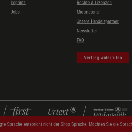
Imprints
Rechte & Lizenzen
Jobs
Mietmaterial
Unsere Handelspartner
 BWV 1047
Newsletter
FAQ
Vertrag widerrufen
gte Sprache entspricht nicht der Shop Sprache. Möchten Sie die Spra