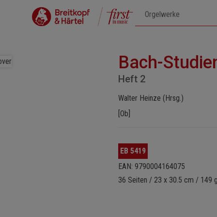
Bach-Studie
Heft 2
Walter Heinze (Hrsg.)
[Ob]
EB 5419
EAN: 9790004164075
36 Seiten / 23 x 30.5 cm / 149 g