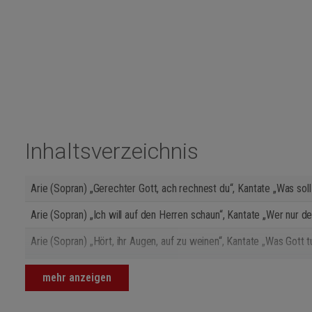
Inhaltsverzeichnis
Arie (Sopran) „Gerechter Gott, ach rechnest du“, Kantate „Was sol
Arie (Sopran) „Ich will auf den Herren schaun“, Kantate „Wer nur d
Arie (Sopran) „Hört, ihr Augen, auf zu weinen“, Kantate „Was Gott 
Arie (Alt) „Weh! der Seele, die den Schaden nicht mehr kennt“, 
mehr anzeigen
Arie (Sopran) „Wie zittern und wanken der Sünder Gedanken“, Kant