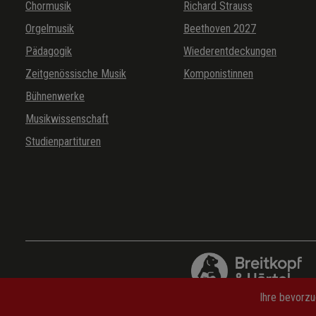
Chormusik
Richard Strauss
Gavotte II und Bourée II, Suite (Ouvertüre) C-dur BWV 1066
Orgelmusik
Beethoven 2027
Adagio, Brandenburgisches Konzert Nr. 1 F-dur BWV 1046
Pädagogik
Wiederentdeckungen
Andante – Allegro assai, Brandenburgisches Konzert Nr. 2 F-dur
Zeitgenössische Musik
Komponistinnen
Bühnenwerke
Musikwissenschaft
Studienpartituren
Ihre bevorzu