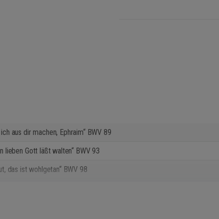
l ich aus dir machen, Ephraim“ BWV 89
en lieben Gott läßt walten“ BWV 93
tut, das ist wohlgetan“ BWV 98
Kantate „Herr, deine Augen sehen nach dem Glauben“ BWV 102
ate „Herr, gehe nicht ins Gericht“ BWV 105