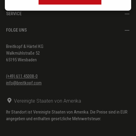
SERVICE
FOLGE UNS
Breitkopf & Härtel KG
Walkmühlstraße 52
65195 Wiesbaden
(+49) 611 45008-0
info@breitkopf.com
Vereinigte Staaten von Amerika
Ihr Standort ist Vereinigte Staaten von Amerika. Die Preise sind in EUR
angegeben und enthalten gesetzliche Mehrwertsteuer.