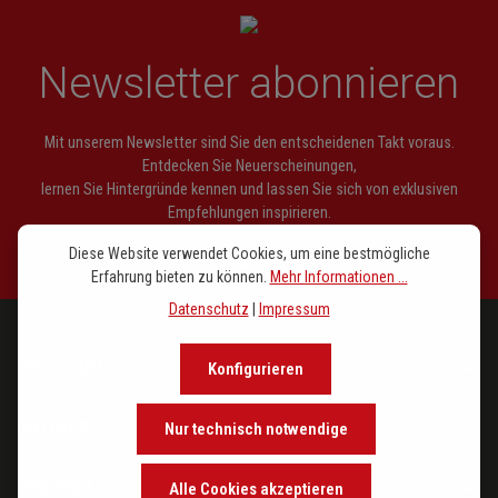
Newsletter abonnieren
Mit unserem Newsletter sind Sie den entscheidenen Takt voraus.
Entdecken Sie Neuerscheinungen,
lernen Sie Hintergründe kennen und lassen Sie sich von exklusiven
Empfehlungen inspirieren.
Diese Website verwendet Cookies, um eine bestmögliche
Erfahrung bieten zu können.
Mehr Informationen ...
Datenschutz
|
Impressum
PROGRAMM
Konfigurieren
IM FOKUS
Nur technisch notwendige
DER VERLAG
Alle Cookies akzeptieren