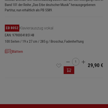
Band 101 der Reihe „Das Erbe deutscher Musik“ herausgegebenen
Partitur, nun erhältlich als PB 5589.
EB 8052
Klavierauszug vokal
EAN: 9790004185148
100 Seiten / 19 x 27 cm / 285 g / Broschur, Fadenheftung
Blättern
Produkt Anzahl: Gib den 
29,90 €