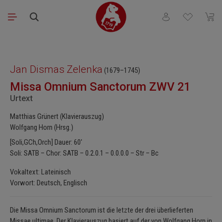
Zum Hauptinhalt springen
Du hast 0 Produkt
Waren
Bildergalerie überspringen
Jan Dismas Zelenka
(1679–1745)
Missa Omnium Sanctorum ZWV 21
Urtext
Matthias Grünert (Klavierauszug)
Wolfgang Horn (Hrsg.)
[Soli,GCh,Orch] Dauer: 60'
Soli: SATB – Chor: SATB – 0.2.0.1 – 0.0.0.0 – Str – Bc
Vokaltext: Lateinisch
Vorwort: Deutsch, Englisch
Die Missa Omnium Sanctorum ist die letzte der drei überlieferten
Missae ultimae. Der Klavierauszug basiert auf der von Wolfgang Horn in