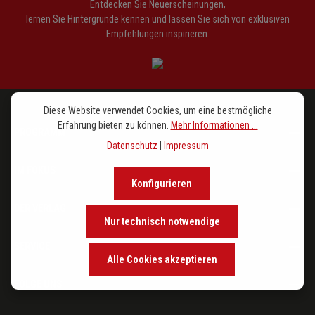
Entdecken Sie Neuerscheinungen,
lernen Sie Hintergründe kennen und lassen Sie sich von exklusiven
Empfehlungen inspirieren.
Diese Website verwendet Cookies, um eine bestmögliche
Erfahrung bieten zu können.
Mehr Informationen ...
PROGRAMM
Datenschutz
|
Impressum
IM FOKUS
Konfigurieren
DER VERLAG
Nur technisch notwendige
SERVICE
Alle Cookies akzeptieren
FOLGE UNS