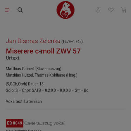
Zum Hauptinhalt springen
Du hast 0 Produkt
Waren
Bildergalerie überspringen
Jan Dismas Zelenka
(1679–1745)
Miserere c-moll ZWV 57
Urtext
Matthias Grünert (Klavierauszug)
Matthias Hutzel, Thomas Kohlhase (Hrsg.)
[S,GCh,Orch] Dauer: 18'
Solo: S – Chor: SATB – 0.2.0.0 – 0.0.0.0 – Str – Bc
Vokaltext: Lateinisch
EB 8049
Klavierauszug vokal