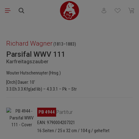
Zum Hauptinhalt springen
Du hast 0 Produkt
Waren
Bildergalerie überspringen
Richard Wagner
(1813–1883)
Parsifal WWV 111
Karfreitagszauber
Wouter Hutschenruyter (Hrsg.)
[Orch] Dauer: 10'
3.3.Eh.3.3.Kfg(ad lib) – 4.3.3.1 – Pk – Str
Bildergalerie überspringen
PB 4944
Partitur
EAN: 9790004207321
16 Seiten / 25 x 32 cm / 104 g / geheftet