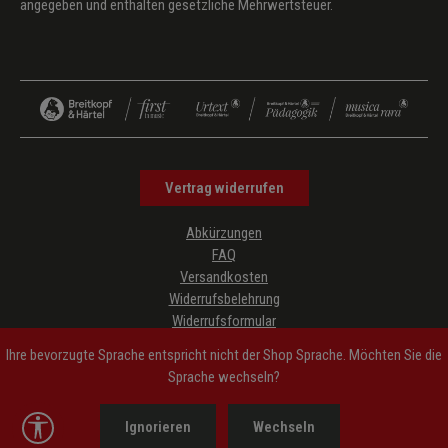
angegeben und enthalten gesetzliche Mehrwertsteuer.
Vertrag widerrufen
Abkürzungen
FAQ
Versandkosten
Widerrufsbelehrung
Widerrufsformular
Datenschutz
Ihre bevorzugte Sprache entspricht nicht der Shop Sprache. Möchten Sie die
AGB
Sprache wechseln?
Impressum
Hinweise zur Barrierefreiheit
Werkzeugleiste anzeigen
Ignorieren
Wechseln
Cookie-Einstellungen