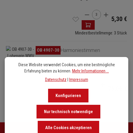
Produkt Anzahl: Gib de
5,30 €
Mindestbestellmenge: 3 Stück
Bildergalerie überspringen
OB 4907-30
Harmoniestimmen
EAN: 9790004324561
Diese Website verwendet Cookies, um eine bestmögliche
56 Seiten / 25 x 32 cm / 243 g / Mappe
Erfahrung bieten zu können.
Mehr Informationen ...
Datenschutz
|
Impressum
Produkt Anzahl: Gib den 
79,00 €
Konfigurieren
Nur technisch notwendige
Alle Cookies akzeptieren