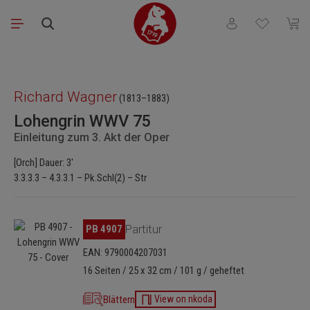
Zum Hauptinhalt springen
Du hast 0 Produkt
Waren
Bildergalerie überspringen
Richard Wagner
(1813–1883)
Lohengrin WWV 75
Einleitung zum 3. Akt der Oper
[Orch] Dauer: 3'
3.3.3.3 – 4.3.3.1 – Pk.Schl(2) – Str
Bildergalerie überspringen
PB 4907
Partitur
EAN: 9790004207031
16 Seiten / 25 x 32 cm / 101 g / geheftet
Blättern
View on nkoda