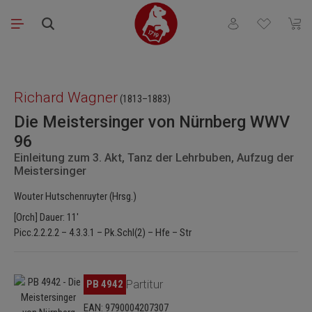
Zum Hauptinhalt springen
Du hast 0 Produkt
Waren
Bildergalerie überspringen
Richard Wagner
(1813–1883)
Die Meistersinger von Nürnberg WWV
96
Einleitung zum 3. Akt, Tanz der Lehrbuben, Aufzug der
Meistersinger
Wouter Hutschenruyter (Hrsg.)
[Orch] Dauer: 11'
Picc.2.2.2.2 – 4.3.3.1 – Pk.Schl(2) – Hfe – Str
Bildergalerie überspringen
PB 4942
Partitur
EAN: 9790004207307