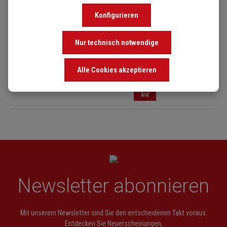
Bildergalerie überspringen
Konfigurieren
OB 4942-30
Harmoniestimmen
EAN: 9790004325926
Nur technisch notwendige
70 Seiten / 25 x 32 cm / 310 g / Mappe
Alle Cookies akzeptieren
Produkt Anzahl: Gib den 
86,00 €
Newsletter abonnieren
Mit unserem Newsletter sind Sie den entscheidenen Takt voraus.
Entdecken Sie Neuerscheinungen,