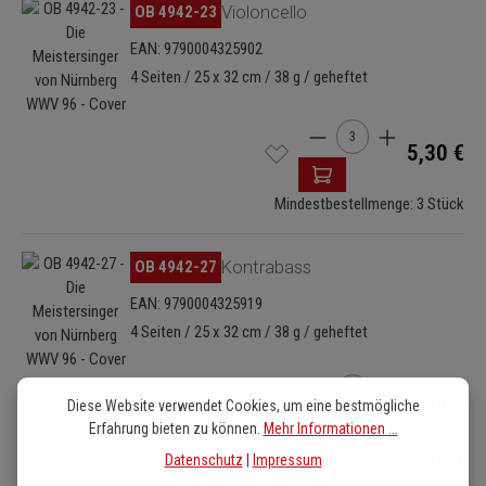
Bildergalerie überspringen
OB 4942-23
Violoncello
EAN: 9790004325902
4 Seiten / 25 x 32 cm / 38 g / geheftet
Produkt Anzahl: Gib de
5,30 €
Mindestbestellmenge: 3 Stück
Bildergalerie überspringen
OB 4942-27
Kontrabass
EAN: 9790004325919
4 Seiten / 25 x 32 cm / 38 g / geheftet
Produkt Anzahl: Gib de
5,30 €
Diese Website verwendet Cookies, um eine bestmögliche
Erfahrung bieten zu können.
Mehr Informationen ...
Mindestbestellmenge: 2 Stück
Datenschutz
|
Impressum