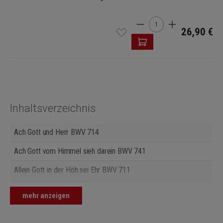
Produkt Anzahl: Gib den 
26,90 €
Inhaltsverzeichnis
Ach Gott und Herr BWV 714
Ach Gott vom Himmel sieh darein BWV 741
Allein Gott in der Höh sei Ehr BWV 711
Allein Gott in der Höh sei Ehr BWV 715
mehr anzeigen
Allein Gott in der Höh sei Ehr BWV 716