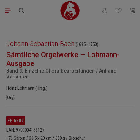
Zum Hauptinhalt springen
Du hast 0 Produkt
Waren
Bildergalerie überspringen
Johann Sebastian Bach
(1685–1750)
Sämtliche Orgelwerke – Lohmann-
Ausgabe
Band 9: Einzelne Choralbearbeitungen / Anhang:
Varianten
Heinz Lohmann (Hrsg.)
[Org]
EB 6589
EAN: 9790004168127
176 Seiten / 30.5 x 23 cm / 638 g / Broschur