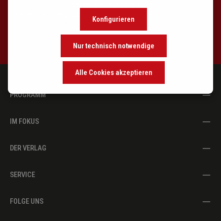
Entdecken Sie Neuerscheinungen,
11 Fuge (Fugato) in e BWV 962 (von J. G. Albrechtsberger)
lernen Sie Hintergründe kennen und lassen Sie sich von exklusiven
Konfigurieren
Empfehlungen inspirieren.
Nur technisch notwendige
Alle Cookies akzeptieren
PROGRAMM
IM FOKUS
DER VERLAG
SERVICE
FOLGE UNS