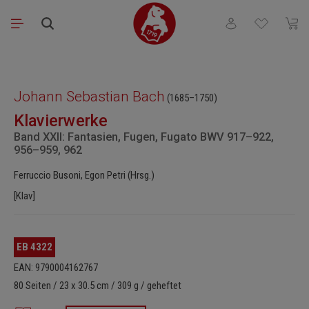
Zum Hauptinhalt springen
Du hast 0 Produkt
Waren
Bildergalerie überspringen
Johann Sebastian Bach
(1685–1750)
Klavierwerke
Band XXII: Fantasien, Fugen, Fugato BWV 917–922,
956–959, 962
Ferruccio Busoni, Egon Petri (Hrsg.)
[Klav]
EB 4322
EAN: 9790004162767
80 Seiten / 23 x 30.5 cm / 309 g / geheftet