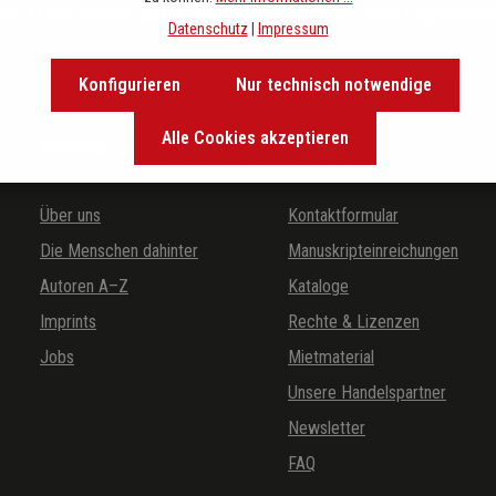
ntergründe kennen und lassen Sie sich von exklusiven Empfehlunge
Datenschutz
|
Impressum
Konfigurieren
Nur technisch notwendige
Alle Cookies akzeptieren
DER VERLAG
SERVICE
Über uns
Kontaktformular
Die Menschen dahinter
Manuskripteinreichungen
Autoren A–Z
Kataloge
Imprints
Rechte & Lizenzen
Jobs
Mietmaterial
Unsere Handelspartner
Newsletter
FAQ