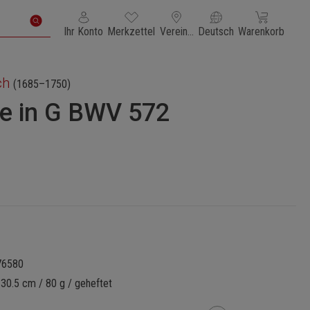
Du hast 0 Produkte auf dem Merkzettel
Warenkorb enth
Ihr Konto
Merkzettel
Vereinigte Staaten von Amerika
Deutsch
Warenkorb
ch
(1685–1750)
ue in G BWV 572
76580
 30.5 cm / 80 g / geheftet