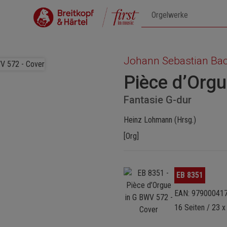
Johann Sebastian Ba
Pièce d’Org
Fantasie G-dur
Heinz Lohmann (Hrsg.)
[Org]
Bildergalerie überspringen
EB 8351
EAN: 97900041
16 Seiten / 23 x