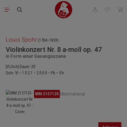
Zum Hauptinhalt springen
Du hast 0 Produkt
Waren
Bildergalerie überspringen
Louis Spohr
(1784–1859)
Violinkonzert Nr. 8 a-moll op. 47
in Form einer Gesangsszene
[Vl,Orch] Dauer: 20'
Solo: Vl – 1.0.2.1 – 2.0.0.0 – Pk – Str
Bildergalerie überspringen
MM 2157120
Mietmaterial