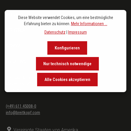
IM FOKUS
Diese Website verwendet Cookies, um eine bestmögliche
Erfahrung bieten zu können.
Mehr Informationen ...
DER VERLAG
Datenschutz
|
Impressum
SERVICE
Konfigurieren
FOLGE UNS
Nur technisch notwendige
Breitkopf & Härtel KG
Alle Cookies akzeptieren
Walkmühlstraße 52
65195 Wiesbaden
(+49) 611 45008-0
info@breitkopf.com
Vereinigte Staaten von Amerika