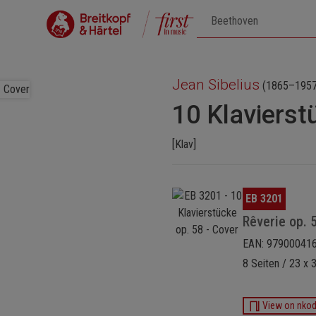
Jean Sibelius
(1865–1957
10 Klavierst
[Klav]
Bildergalerie überspringen
EB 3201
Rêverie op. 
EAN: 97900041
8 Seiten / 23 x 
View on nko