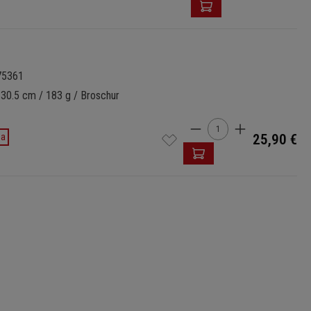
75361
 30.5 cm / 183 g / Broschur
Produkt Anzahl: Gi
da
25,90 €