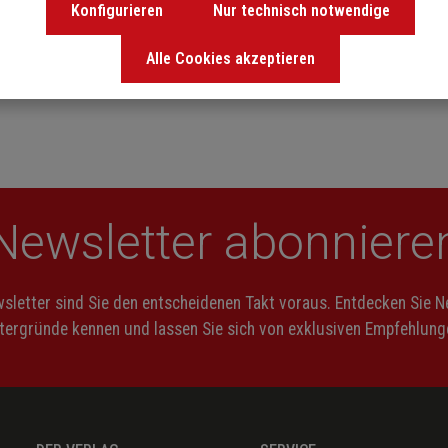
Konfigurieren
Nur technisch notwendige
Alle Cookies akzeptieren
Newsletter abonniere
letter sind Sie den entscheidenen Takt voraus. Entdecken Sie 
ntergründe kennen und lassen Sie sich von exklusiven Empfehlunge