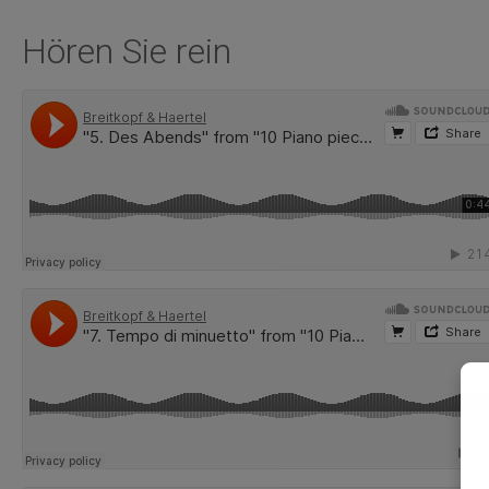
6.
Dialogue
Hören Sie rein
7.
Tempo di minuetto
8.
Fischerlied
9.
Ständchen
10.
Sommerlied