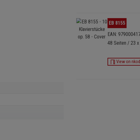
Bildergalerie überspringen
EB 8155
EAN: 97900041
48 Seiten / 23 x
View on nko