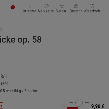
Du hast 0 Produkte auf dem Merkzettel
Warenkorb enth
Ihr Konto
Merkzettel
Vereinigte Staaten von Amerika
Deutsch
Warenkorb
)
ücke op. 58
58/1
61609
30.5 cm / 54 g / Broschur
Produkt Anzahl: G
da
9,90 €