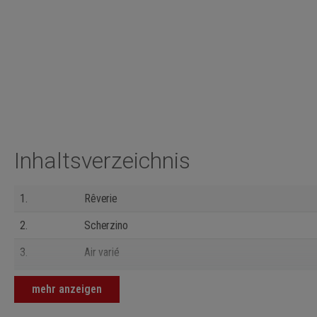
Inhaltsverzeichnis
1.
Rêverie
2.
Scherzino
3.
Air varié
4.
Der Hirt
mehr anzeigen
5.
Des Abends