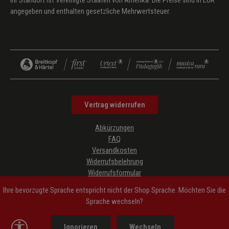
Ihr Standort ist Vereinigte Staaten von Amerika. Die Preise sind in EUR
angegeben und enthalten gesetzliche Mehrwertsteuer.
Vertrag widerrufen
Abkürzungen
FAQ
Versandkosten
Widerrufsbelehrung
Widerrufsformular
Datenschutz
Ihre bevorzugte Sprache entspricht nicht der Shop Sprache. Möchten Sie die
AGB
Sprache wechseln?
Impressum
Hinweise zur Barrierefreiheit
Werkzeugleiste anzeigen
Ignorieren
Wechseln
Cookie-Einstellungen