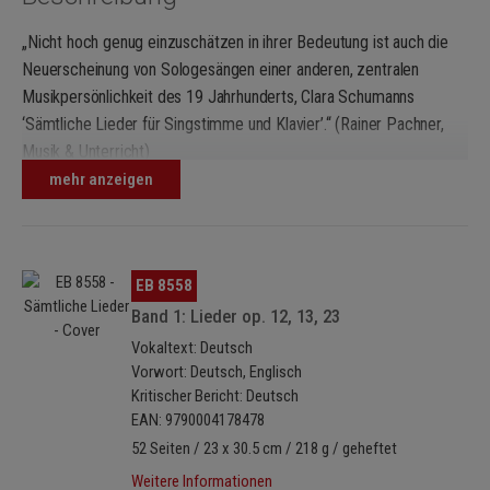
„Nicht hoch genug einzuschätzen in ihrer Bedeutung ist auch die
Neuerscheinung von Sologesängen einer anderen, zentralen
Musikpersönlichkeit des 19 Jahrhunderts, Clara Schumanns
‘Sämtliche Lieder für Singstimme und Klavier’.“ (Rainer Pachner,
Musik & Unterricht)
mehr anzeigen
„Wieder imponiert die fantasiereiche Begabung der Komponistin
für harmonische Überraschungen, für sorgsame Textbehandlung,
für häufig eingesetzt ausdrucksreiche Vor- und Nachspiele. Ein
ausführliches Vorwort und ein genauer Revisionsbericht geben
Bildergalerie überspringen
EB 8558
wichtige, nützliche Informationen.“ (Das Liebhaberorchester)
Band 1: Lieder op. 12, 13, 23
Vokaltext: Deutsch
Vorwort: Deutsch, Englisch
Kritischer Bericht: Deutsch
EAN: 9790004178478
52 Seiten / 23 x 30.5 cm / 218 g / geheftet
Weitere Informationen