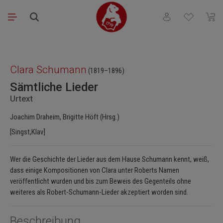
Zum Hauptinhalt springen
Du hast 0 Produkt
Waren
Bildergalerie überspringen
Clara Schumann
(1819–1896)
Sämtliche Lieder
Urtext
Joachim Draheim, Brigitte Höft (Hrsg.)
[Singst,Klav]
Wer die Geschichte der Lieder aus dem Hause Schumann kennt, weiß,
dass einige Kompositionen von Clara unter Roberts Namen
veröffentlicht wurden und bis zum Beweis des Gegenteils ohne
weiteres als Robert-Schumann-Lieder akzeptiert worden sind.
Beschreibung