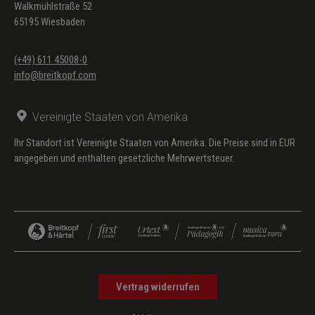
Walkmühlstraße 52
T.))
65195 Wiesbaden
Nachruf op. 20 Nr. 14
(Eichendorff
(+49) 611 45008-0
(engl:
info@breitkopf.com
Jameson, F.
T.))
Vereinigte Staaten von Amerika
Nachtlied op. 20 Nr. 13
(Eichendorff
(engl:
Ihr Standort ist Vereinigte Staaten von Amerika. Die Preise sind in EUR
Jameson, F.
angegeben und enthalten gesetzliche Mehrwertsteuer.
T.))
Vertrag widerrufen