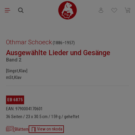
Zum Hauptinhalt springen
Du hast 0 Produkt
Waren
Bildergalerie überspringen
Othmar Schoeck
(1886–1957)
Ausgewählte Lieder und Gesänge
Band 2
[Singst,Klav]
mSt,Klav
EB 6875
EAN: 9790004170601
36 Seiten / 23 x 30.5 cm / 159 g / geheftet
Blättern
View on nkoda