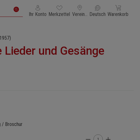
Du hast 0 Produkte auf dem Merkzettel
Warenkorb enth
Ihr Konto
Merkzettel
Vereinigte Staaten von Amerika
Deutsch
Warenkorb
1957)
 Lieder und Gesänge
g / Broschur
Produkt Anzahl: Gi