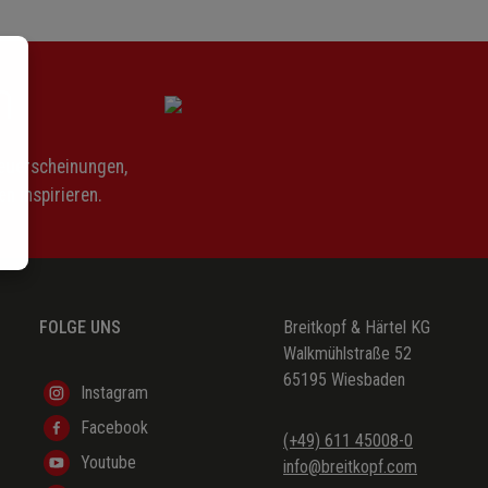
(Goethe, J. W. von (engl: Jameson, F. T.))
(Goethe, J. W. von (engl: Jameson, F. T.))
n
(Goethe, J. W. von (engl: Jameson, F. T.))
(Goethe, J. W. von (engl: Jameson, F. T.))
Neuerscheinungen,
n inspirieren.
FOLGE UNS
Breitkopf & Härtel KG
Walkmühlstraße 52
65195 Wiesbaden
Instagram
Facebook
(+49) 611 45008-0
Youtube
info@breitkopf.com