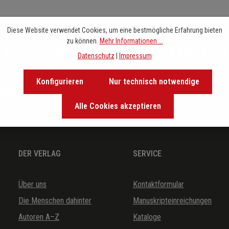
Diese Website verwendet Cookies, um eine bestmögliche Erfahrung bieten
Newsletter abonniere
zu können.
Mehr Informationen ...
Datenschutz
|
Impressum
letter sind Sie den entscheidenen Takt voraus. Entdecken Sie 
Konfigurieren
Nur technisch notwendige
ntergründe kennen und lassen Sie sich von exklusiven Empfehlunge
Alle Cookies akzeptieren
DER VERLAG
SERVICE
Über uns
Kontaktformular
Die Menschen dahinter
Manuskripteinreichungen
Autoren A–Z
Kataloge