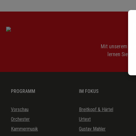
Herbstgefühl op. 19a Nr. 1
Mit einem gemalten Band op. 19a Nr. 4
Nachklang op. 19b Nr. 1
Rastlose Liebe op. 19a Nr. 5
Mit unserem News
lernen Sie Hi
PROGRAMM
IM FOKUS
Vorschau
Breitkopf & Härtel
Orchester
Urtext
Kammermusik
Gustav Mahler