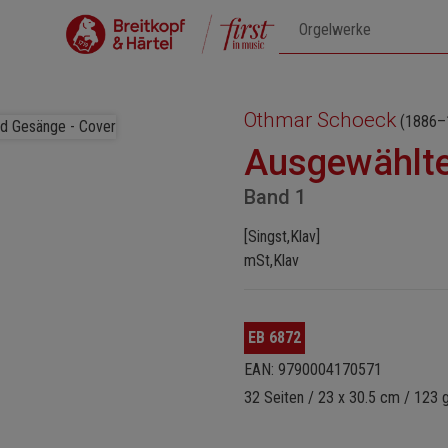
Othmar Schoeck
(1886–
Ausgewählte
Band 1
[Singst,Klav]
mSt,Klav
EB 6872
EAN: 9790004170571
32 Seiten / 23 x 30.5 cm / 123 