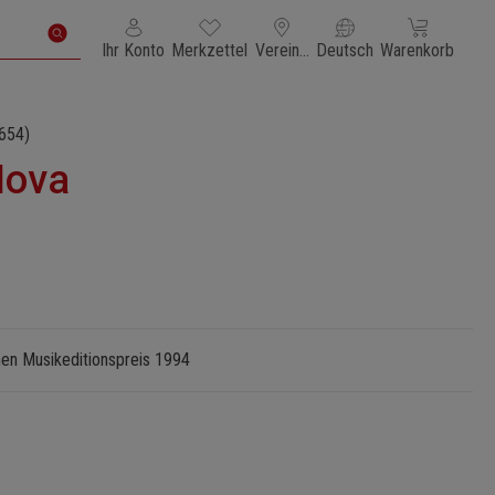
Du hast 0 Produkte auf dem Merkzettel
Warenkorb enth
Ihr Konto
Merkzettel
Vereinigte Staaten von Amerika
Deutsch
Warenkorb
654)
Nova
en Musikeditionspreis 1994