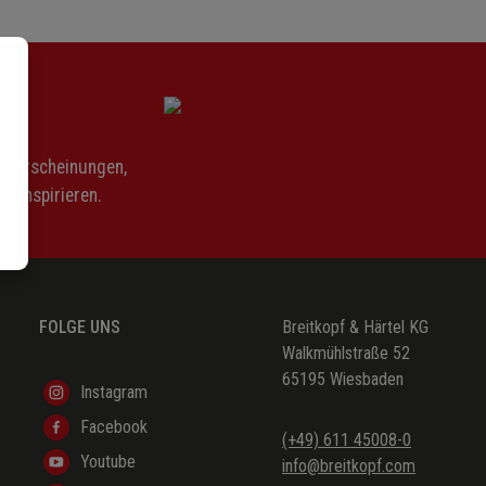
n
Neuerscheinungen,
n inspirieren.
FOLGE UNS
Breitkopf & Härtel KG
Walkmühlstraße 52
65195 Wiesbaden
(Anhang/Appendix)
Instagram
Facebook
(Anhang/Appendix)
(+49) 611 45008-0
Youtube
info@breitkopf.com
(Anhang/Appendix)