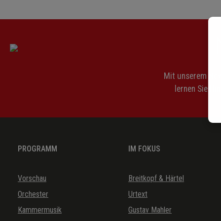
SSWV 107
SSWV 108
SSWV 109
SSWV 110
Mit unserem News
SSWV 111
lernen Sie Hi
SSWV 112
SSWV 113
SSWV 114
PROGRAMM
IM FOKUS
SSWV 115-126
Vorschau
Breitkopf & Härtel
Orchester
Urtext
SSWV 541
Kammermusik
Gustav Mahler
SSWV 103