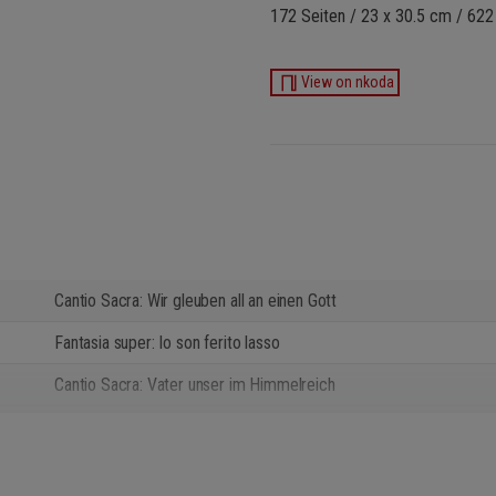
172 Seiten / 23 x 30.5 cm / 622
View on nkoda
Cantio Sacra: Wir gleuben all an einen Gott
Fantasia super: Io son ferito lasso
Cantio Sacra: Vater unser im Himmelreich
Fantasia super: Ut. Re. Mi. Fa. Sol. La.
Cantio Sacra: Warum betrübstu dich mein Hertz