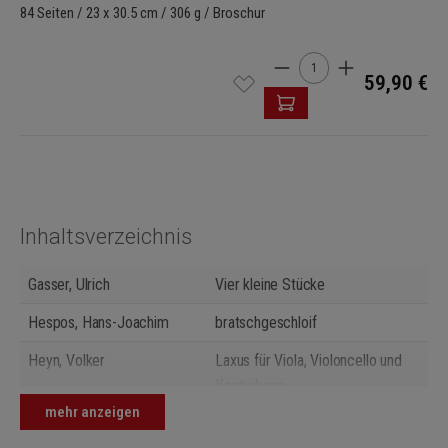
84 Seiten / 23 x 30.5 cm / 306 g / Broschur
Produkt Anzahl: Gib den 
59,90 €
Inhaltsverzeichnis
Gasser, Ulrich
Vier kleine Stücke
Hespos, Hans-Joachim
bratschgeschloif
Heyn, Volker
Laxus für Viola, Violoncello und
Kontrabass
mehr anzeigen
Hidalgo, Manuel
Sequiriyas d'Estútgar y la Plaza