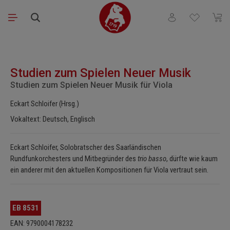
Zum Hauptinhalt springen
Du hast 0 Produkt
Waren
Bildergalerie überspringen
Studien zum Spielen Neuer Musik
Studien zum Spielen Neuer Musik für Viola
Eckart Schloifer (Hrsg.)
Vokaltext: Deutsch, Englisch
Eckart Schloifer, Solobratscher des Saarländischen
Rundfunkorchesters und Mitbegründer des
trio basso
, dürfte wie kaum
ein anderer mit den aktuellen Kompositionen für Viola vertraut sein.
EB 8531
EAN: 9790004178232