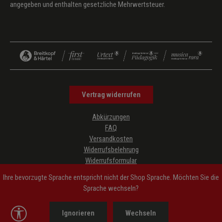
angegeben und enthalten gesetzliche Mehrwertsteuer.
Vertrag widerrufen
Abkürzungen
FAQ
Versandkosten
Widerrufsbelehrung
Widerrufsformular
Datenschutz
Ihre bevorzugte Sprache entspricht nicht der Shop Sprache. Möchten Sie die
AGB
Sprache wechseln?
Impressum
Hinweise zur Barrierefreiheit
Werkzeugleiste anzeigen
Ignorieren
Wechseln
Cookie-Einstellungen