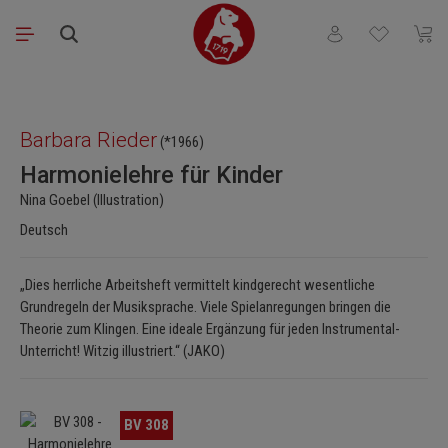
Zum Hauptinhalt springen
Du hast 0 Produkt
Waren
Bildergalerie überspringen
Barbara Rieder
(*1966)
Harmonielehre für Kinder
Nina Goebel (Illustration)
Deutsch
„Dies herrliche Arbeitsheft vermittelt kindgerecht wesentliche
Grundregeln der Musiksprache. Viele Spielanregungen bringen die
Theorie zum Klingen. Eine ideale Ergänzung für jeden Instrumental-
Unterricht! Witzig illustriert.“ (JAKO)
Bildergalerie überspringen
BV 308