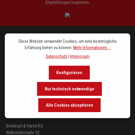
Empfehlungen inspirieren.
Diese Website verwendet Cookies, um eine bestmögliche
PROGRAMM
Erfahrung bieten zu können.
Mehr Informationen ...
Datenschutz
|
Impressum
IM FOKUS
Konfigurieren
DER VERLAG
Nur technisch notwendige
SERVICE
Alle Cookies akzeptieren
FOLGE UNS
Breitkopf & Härtel KG
Walkmühlstraße 52