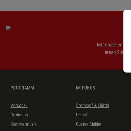
Klavierstück o. op. Nr. 2
Präludium und Fuge op. 99 Nr. 3
Sonatine op. 89 Nr. 2
Mit unserem News
lernen Sie Hi
PROGRAMM
IM FOKUS
Vorschau
Breitkopf & Härtel
Orchester
Urtext
Kammermusik
Gustav Mahler