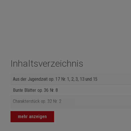
Inhaltsverzeichnis
Aus der Jugendzeit op. 17 Nr. 1, 2, 3, 13 und 15
Bunte Blätter op. 36 Nr. 8
Charakterstück op. 32 Nr. 2
Kanons durch alle Dur- und Molltonarten o. op. aus Heft I Nr. 1, 3, 
mehr anzeigen
Kanons durch alle Dur- und Molltonarten o. op. aus Heft II Nr. 29 u