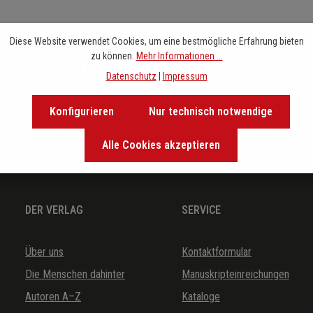
Diese Website verwendet Cookies, um eine bestmögliche Erfahrung bieten
Newsletter abonniere
zu können.
Mehr Informationen ...
Datenschutz
|
Impressum
letter sind Sie den entscheidenen Takt voraus. Entdecken Sie 
Konfigurieren
Nur technisch notwendige
ntergründe kennen und lassen Sie sich von exklusiven Empfehlunge
Alle Cookies akzeptieren
DER VERLAG
SERVICE
Über uns
Kontaktformular
Die Menschen dahinter
Manuskripteinreichungen
Autoren A–Z
Kataloge