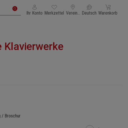
Du hast 0 Produkte auf dem Merkzettel
Warenkorb enth
Ihr Konto
Merkzettel
Vereinigte Staaten von Amerika
Deutsch
Warenkorb
 Klavierwerke
g / Broschur